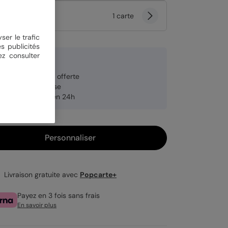
tité
1 carte
ser le trafic
s publicités
ez consulter
9 €
veloppe blanche offerte
brication française
pédition rapide en 24h
Personnaliser
Livraison gratuite avec
Popcarte+
Payez en 3 fois sans frais
En savoir plus