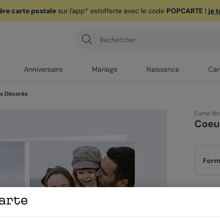
ère carte postale
sur l'app* est
offerte avec le code
POPCARTE
|
je 
Anniversaire
Mariage
Naissance
Car
s Décorés
Carte fê
Coeu
Form
Papi