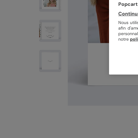
Popcarte
Continu
Nous util
afin d'am
personnal
notre
pol