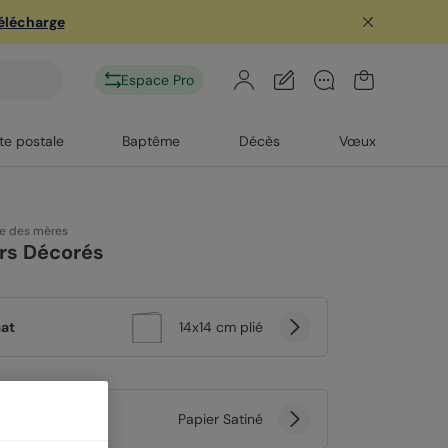
télécharge
Espace Pro
te postale
Baptême
Décès
Vœux
te des mères
rs Décorés
at
14x14 cm plié
er
Papier Satiné