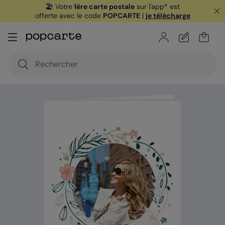
🏖️ Votre
1ère carte postale
sur l'app* est
offerte avec le code
POPCARTE
|
je télécharge