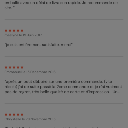
emballé avec un délai de livraison rapide. Je recommande ce
enveloppes Vert d’Eau apporteront de la douceur à votre envoi.
site. ”
Pour toutes vos questions, notre Service Client se tient à votre
disposition.
Clara - Pop Designer
roselyne
le 19 Juin 2017
“je suis entièrement satisfaite. merci”
Emmanuel
le 15 Décembre 2016
“après un petit déboire sur une première commande, (vite
résolu) j'ai de suite passé la 2eme commande et je n'ai vraiment
pas de regret, très belle qualité de carte et d'impression... Un
grand merci pour le suivi , je n'hésite pas a recommandé. ”
Chrystelle
le 28 Novembre 2015