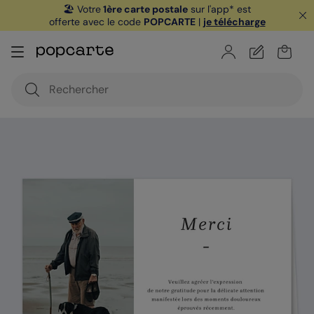
🏖️ Votre
1ère carte postale
sur l'app* est
offerte avec le code
POPCARTE
|
je télécharge