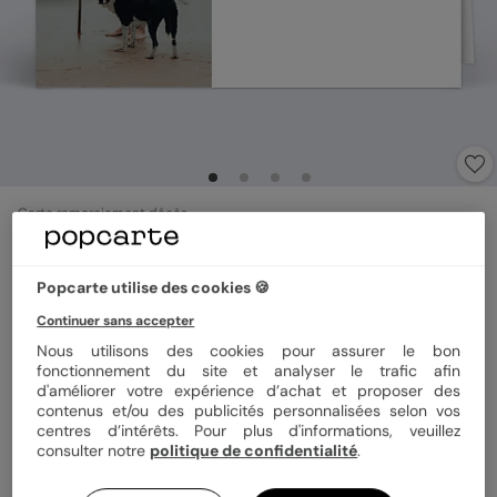
Carte remerciement décès
Portrait Ovale
5
(
5
avis)
Popcarte utilise des cookies 🍪
Continuer sans accepter
Format
12x17 cm plié
Nous utilisons des cookies pour assurer le bon
fonctionnement du site et analyser le trafic afin
d'améliorer votre expérience d’achat et proposer des
contenus et/ou des publicités personnalisées selon vos
Papier
Papier Satiné
centres d’intérêts. Pour plus d'informations, veuillez
consulter notre
politique de confidentialité
.