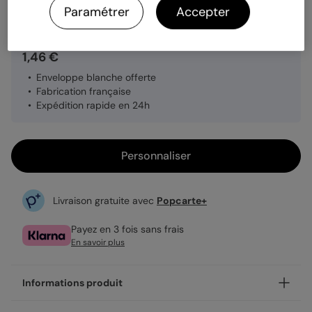
Quantité
Échantillon personnalisé
Paramétrer
Accepter
1,46 €
Enveloppe blanche offerte
Fabrication française
Expédition rapide en 24h
Personnaliser
Livraison gratuite avec
Popcarte+
Payez en 3 fois sans frais
En savoir plus
Informations produit