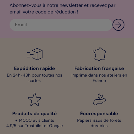
destinataires dans des enveloppes affranchies. Il ne vous reste
Abonnez-vous à notre newsletter et recevez par
plus qu’à nous indiquer la ou les adresses d’expédition. Cette
email votre code de réduction !
carte de remerciements est disponible en plusieurs formats :
10x15cm, 14x14cm et 14x14cm plié. À vous d’opter pour votre
format préféré.
Bénédicte - Pop Designer
Expédition rapide
Fabrication française
En 24h-48h pour toutes nos
Imprimé dans nos ateliers en
cartes
France
Produits de qualité
Écoresponsable
+ 14000 avis clients
Papiers issus de forêts
4,9/5 sur Trustpilot et Google
durables