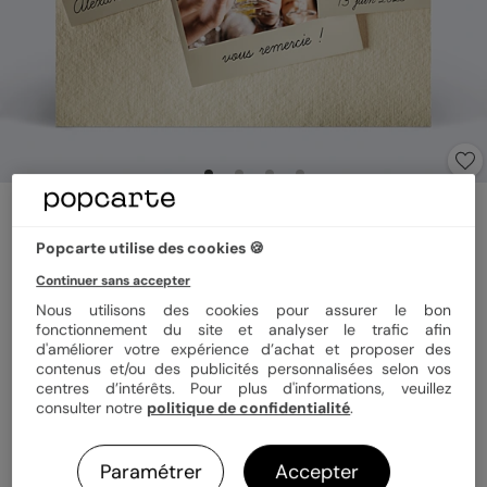
Carte de remerciement
Summer Polaroïd
Popcarte utilise des cookies 🍪
5
(
1
avis)
Continuer sans accepter
Nous utilisons des cookies pour assurer le bon
fonctionnement du site et analyser le trafic afin
Format
14x14 cm plié
d'améliorer votre expérience d’achat et proposer des
contenus et/ou des publicités personnalisées selon vos
centres d’intérêts. Pour plus d'informations, veuillez
consulter notre
politique de confidentialité
.
Papier
Papier Satiné
Paramétrer
Accepter