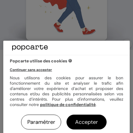
Carte bon rétablissement
Popcarte utilise des cookies 🍪
Super-Héros
Continuer sans accepter
Nous utilisons des cookies pour assurer le bon
fonctionnement du site et analyser le trafic afin
Format
12x17 cm
d'améliorer votre expérience d’achat et proposer des
contenus et/ou des publicités personnalisées selon vos
centres d’intérêts. Pour plus d'informations, veuillez
consulter notre
politique de confidentialité
.
Papier
Papier Satiné
Paramétrer
Accepter
Quantité
1 carte