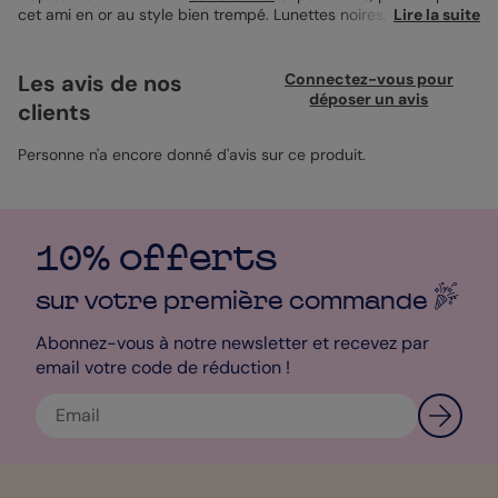
cet ami en or au style bien trempé. Lunettes noires, cape rouge,
Lire la suite
baskets aux pieds : il avance avec assurance, entre paillettes et
autodérision. Deux faces personnalisables sur format 12x17 cm,
coins arrondis. Impression recommandée sur papier création,
Les avis de nos
Connectez-vous pour
avec enveloppe bleu marine assortie. Le message parfait pour
déposer un avis
clients
saluer votre héros du quotidien.
Personne n'a encore donné d'avis sur ce produit.
10% offerts
sur votre première
commande
Abonnez-vous à notre newsletter et recevez par
email votre code de réduction !