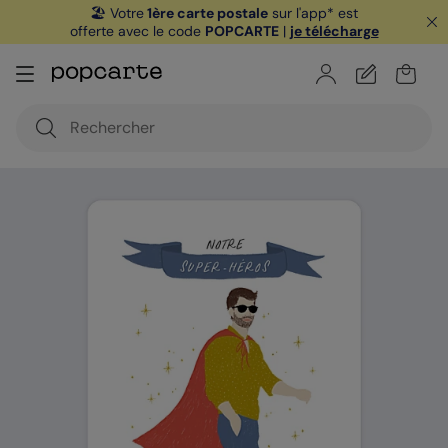
🏖️ Votre
1ère carte postale
sur l'app* est
offerte avec le code
POPCARTE
|
je télécharge