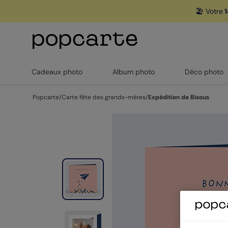
🏖️ Votre
1
Cadeaux photo
Album photo
Déco photo
Popcarte
/
Carte fête des grands-mères
/
Expédition de Bisous