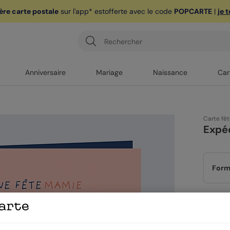
ère carte postale
sur l'app* est
offerte avec le code
POPCARTE
|
je 
Anniversaire
Mariage
Naissance
Car
Carte fê
Expéd
Form
Papi