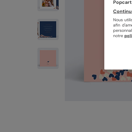
Popcarte
Continu
Nous util
afin d'am
personnal
notre
pol