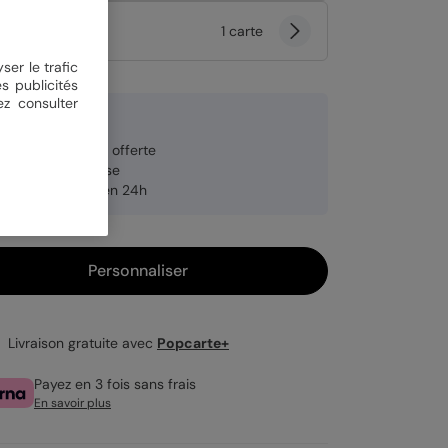
tité
1 carte
ser le trafic
s publicités
ez consulter
9 €
veloppe blanche offerte
brication française
pédition rapide en 24h
Personnaliser
Livraison gratuite avec
Popcarte+
Payez en 3 fois sans frais
En savoir plus