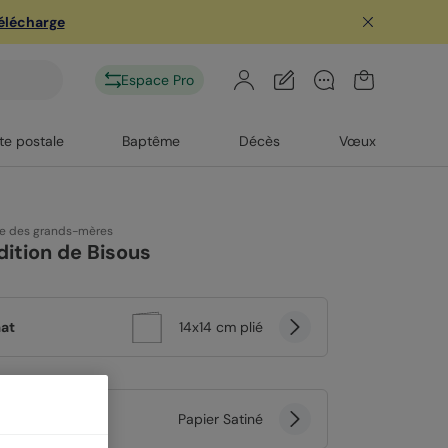
télécharge
Espace Pro
te postale
Baptême
Décès
Vœux
te des grands-mères
ition de Bisous
at
14x14 cm plié
er
Papier Satiné