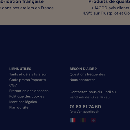
abrication française
Produits de qualit
 dans nos ateliers en France
+ 14000 avis clients
4,9/5 sur Trustpilot et G
LIENS UTILES
BESOIN D’AIDE ?
Tarifs et délais livraison
Questions fréquentes
Code promo Popcarte
Nous contacter
CGV
Protection des données
Contactez-nous du lundi au
Politique des cookies
vendredi de 10h à 14h au :
Mentions légales
01 83 81 74 60
Plan du site
(prix d'un appel local)