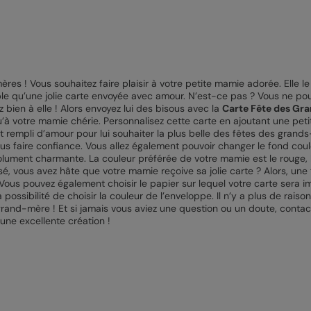
ères ! Vous souhaitez faire plaisir à votre petite mamie adorée. Elle l
rable qu’une jolie carte envoyée avec amour. N’est-ce pas ? Vous ne pou
 bien à elle ! Alors envoyez lui des bisous avec la
Carte Fête des Gr
u’à votre mamie chérie. Personnalisez cette carte en ajoutant une pet
mot rempli d’amour pour lui souhaiter la plus belle des fêtes des grand
 faire confiance. Vous allez également pouvoir changer le fond coul
olument charmante. La couleur préférée de votre mamie est le rouge, l’
sé, vous avez hâte que votre mamie reçoive sa jolie carte ? Alors, une 
Vous pouvez également choisir le papier sur lequel votre carte sera i
possibilité de choisir la couleur de l’enveloppe. Il n’y a plus de rais
re grand-mère ! Et si jamais vous aviez une question ou un doute, contact
une excellente création !