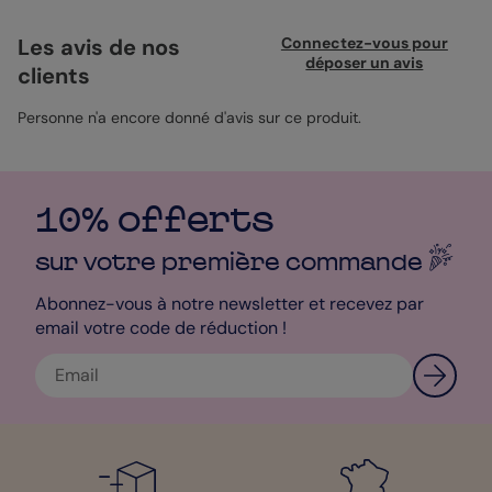
créer un collage familial unique et touchant. Imaginez y
rassembler des moments passés en famille, à rire ou à jardiner
Les avis de nos
Connectez-vous pour
ensemble. Le message “Bonne Fête Papi” ajoute une touche
déposer un avis
clients
personnelle et chaleureuse, idéal pour faire sourire votre grand-
père. Personnalisez chaque détail et exprimez-vous à votre
façon. Simple à créer, libre de le faire.
Personne n'a encore donné d'avis sur ce produit.
10% offerts
sur votre première
commande
Abonnez-vous à notre newsletter et recevez par
email votre code de réduction !