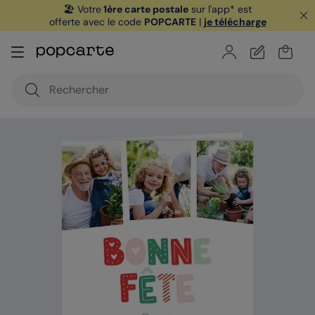
🏖️ Votre
1ère carte postale
sur l'app* est
offerte avec le code
POPCARTE
|
je télécharge