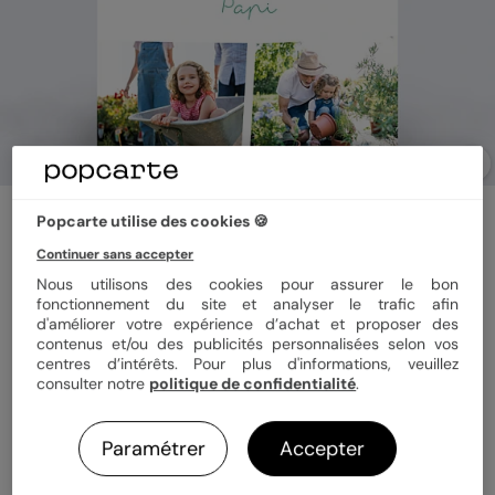
Carte fête des grands-pères
Popcarte utilise des cookies 🍪
Patchwork
Continuer sans accepter
Nous utilisons des cookies pour assurer le bon
fonctionnement du site et analyser le trafic afin
Format
12x17 cm plié
d'améliorer votre expérience d’achat et proposer des
contenus et/ou des publicités personnalisées selon vos
centres d’intérêts. Pour plus d'informations, veuillez
consulter notre
politique de confidentialité
.
Papier
Papier Satiné
Paramétrer
Accepter
Quantité
1 carte