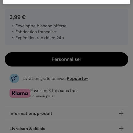
3,99 €
Enveloppe blanche offerte
Fabrication française
Expédition rapide en 24h
Personnaliser
Livraison gratuite avec
Popcarte+
Payez en 3 fois sans frais
En savoir plus
Informations produit
Personnalisez votre carte fête des grands pères
Livraison & délais