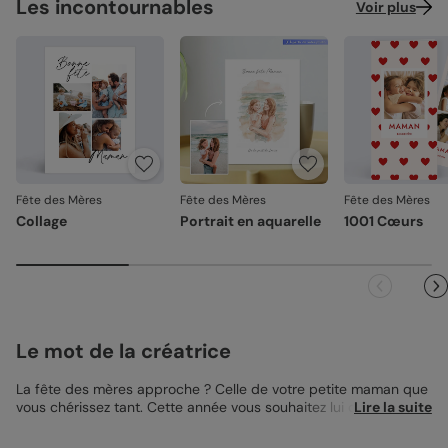
Les incontournables
Voir plus
Fête des Mères
Fête des Mères
Fête des Mères
Collage
Portrait en aquarelle
1001 Cœurs
Le mot de la créatrice
La fête des mères approche ? Celle de votre petite maman que
vous chérissez tant. Cette année vous souhaitez lui dire bonne
Lire la suite
fête avec une
Fete des Meres
. La Carte Fête des Mères
Couronne Fruitée est la carte idéale pour lui souhaiter. Un joli