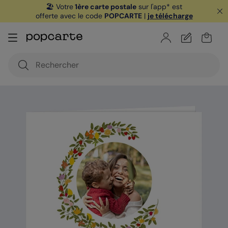
🏖️ Votre
1ère carte postale
sur l'app* est
offerte avec le code
POPCARTE
|
je télécharge