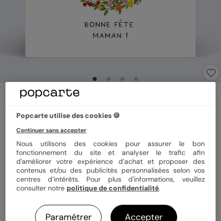
Carte fête des mères
Couronne fruitée
Popcarte utilise des cookies 🍪
5
(
1
avis)
Continuer sans accepter
Nous utilisons des cookies pour assurer le bon
Format
14x14 cm plié
fonctionnement du site et analyser le trafic afin
d'améliorer votre expérience d’achat et proposer des
contenus et/ou des publicités personnalisées selon vos
centres d’intérêts. Pour plus d'informations, veuillez
consulter notre
politique de confidentialité
.
Papier
Papier Satiné
Paramétrer
Accepter