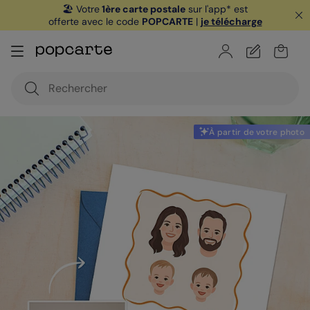
🏖️ Votre
1ère carte postale
sur l'app* est
offerte avec le code
POPCARTE
|
je télécharge
À partir de votre photo