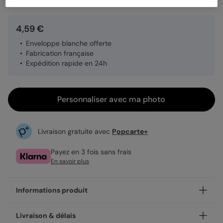
4,59 €
Enveloppe blanche offerte
Fabrication française
Expédition rapide en 24h
Personnaliser avec ma photo
Livraison gratuite avec
Popcarte+
Payez en 3 fois sans frais
En savoir plus
Informations produit
Personnalisez votre carte fête des mères Visages
Livraison & délais