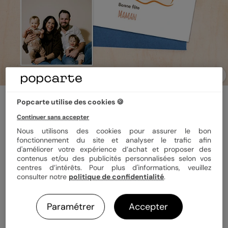
Carte fête des mères
Popcarte utilise des cookies 🍪
Visages minimalistes
Continuer sans accepter
Nous utilisons des cookies pour assurer le bon
fonctionnement du site et analyser le trafic afin
Format
14x14 cm plié
d'améliorer votre expérience d’achat et proposer des
contenus et/ou des publicités personnalisées selon vos
centres d’intérêts. Pour plus d'informations, veuillez
consulter notre
politique de confidentialité
.
Papier
Papier Satiné
Paramétrer
Accepter
Quantité
1 carte