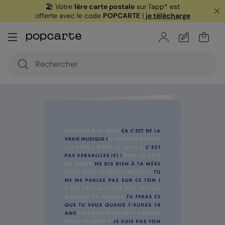
🏖️ Votre
1ère carte postale
sur l'app* est
offerte avec le code
POPCARTE
|
je télécharge