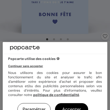
Carte fête des pères
Phrases Papa
Popcarte utilise des cookies 🍪
5
(
1
avis)
Continuer sans accepter
Nous utilisons des cookies pour assurer le bon
Format
12x17 cm plié
fonctionnement du site et analyser le trafic afin
d'améliorer votre expérience d’achat et proposer des
contenus et/ou des publicités personnalisées selon vos
centres d’intérêts. Pour plus d'informations, veuillez
consulter notre
politique de confidentialité
.
Papier
Papier Satiné
Paramétrer
Accepter