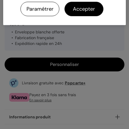
Quantité
1 carte
Paramétrer
Accepter
3,99 €
Enveloppe blanche offerte
Fabrication française
Expédition rapide en 24h
Personnaliser
Livraison gratuite avec
Popcarte+
Payez en 3 fois sans frais
En savoir plus
Informations produit