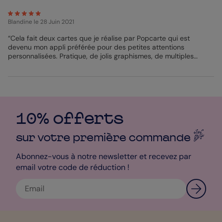
vous pour que vous puissiez lui offrir en main propre. Vous vous
y prenez un peu tard ? Pas de panique, nous imprimons puis
expédions en 24h. Pour les prochaines fois, pensez à planifier
Blandine
le 28 Juin 2021
l’envoi de votre carte.
“Cela fait deux cartes que je réalise par Popcarte qui est
devenu mon appli préférée pour des petites attentions
Bénédicte - Pop Designer
personnalisées. Pratique, de jolis graphismes, de multiples
possibilités de personnalisation bref : je recommande !”
10% offerts
sur votre première
commande
Abonnez-vous à notre newsletter et recevez par
email votre code de réduction !