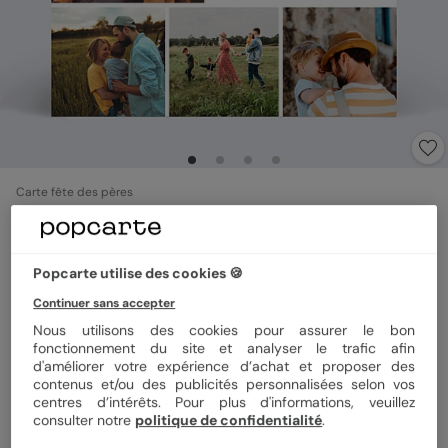
Carte fête des pères
With Love
5
(
3
avis)
Popcarte utilise des cookies 🍪
Format
14x14 cm plié
Continuer sans accepter
Nous utilisons des cookies pour assurer le bon
fonctionnement du site et analyser le trafic afin
d'améliorer votre expérience d’achat et proposer des
contenus et/ou des publicités personnalisées selon vos
Papier
Papier Satiné
centres d’intérêts. Pour plus d'informations, veuillez
consulter notre
politique de confidentialité
.