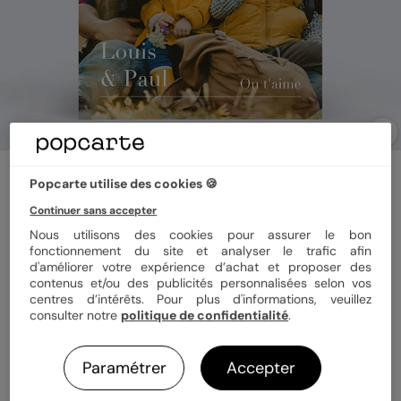
Carte fête des pères
Popcarte utilise des cookies 🍪
Magazine
Continuer sans accepter
Nous utilisons des cookies pour assurer le bon
Format
15x21 cm plié
fonctionnement du site et analyser le trafic afin
d'améliorer votre expérience d’achat et proposer des
contenus et/ou des publicités personnalisées selon vos
centres d’intérêts. Pour plus d'informations, veuillez
consulter notre
politique de confidentialité
.
Papier
Papier Satiné
Paramétrer
Accepter
Quantité
1 carte