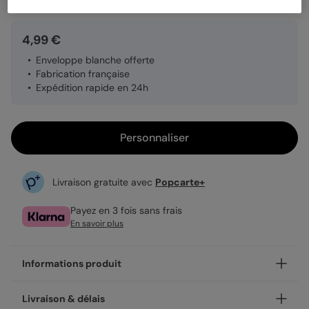
4,99 €
Enveloppe blanche offerte
Fabrication française
Expédition rapide en 24h
Personnaliser
Livraison gratuite avec
Popcarte+
Payez en 3 fois sans frais
En savoir plus
Informations produit
Personnalisez votre carte fête des pères Magazine,
Livraison & délais