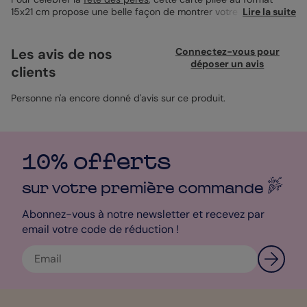
15x21 cm propose une belle façon de montrer votre affection.
Lire la suite
Avec une couverture qui met en scène vos deux photos
préférées, elle devient un souvenir personnalisé et unique. Le
papier satiné pelliculé ajoute une touche de douceur et
Les avis de nos
Connectez-vous pour
d'élégance au visuel, parfait pour l'occasion. À l'intérieur, vous
déposer un avis
clients
avez tout l'espace nécessaire pour exprimer vos sentiments
avec vos propres mots. Une carte qui reflète chaque petit
moment partagé. Vos photos, vos mots.
Personne n'a encore donné d'avis sur ce produit.
10% offerts
sur votre première
commande
Abonnez-vous à notre newsletter et recevez par
email votre code de réduction !