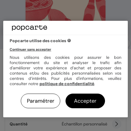
Popcarte utilise des cookies 🍪
Continuer sans accepter
Carte d'invitation
Nous utilisons des cookies pour assurer le bon
Barbecue
fonctionnement du site et analyser le trafic afin
d'améliorer votre expérience d’achat et proposer des
contenus et/ou des publicités personnalisées selon vos
centres d’intérêts. Pour plus d'informations, veuillez
Format
12x17 cm
consulter notre
politique de confidentialité
.
Paramétrer
Accepter
Papier
Papier Satiné
Quantité
Échantillon personnalisé