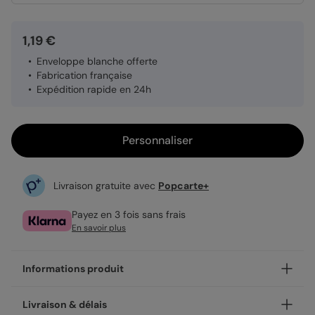
1,19 €
Enveloppe blanche offerte
Fabrication française
Expédition rapide en 24h
Personnaliser
Livraison gratuite avec
Popcarte+
Payez en 3 fois sans frais
En savoir plus
Informations produit
Personnalisez votre invitation toutes occasions Barbecue,
Livraison & délais