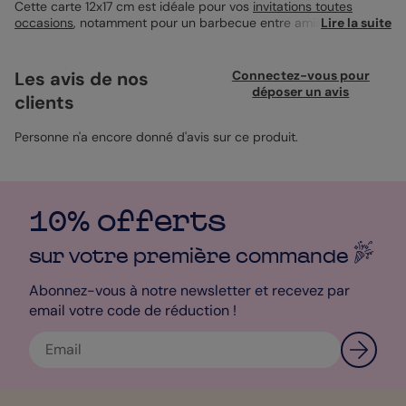
Cette carte 12x17 cm est idéale pour vos
invitations toutes
occasions
, notamment pour un barbecue entre amis. Sur le
Lire la suite
devant, des illustrations en rouge évoquent l'univers convivial du
barbecue avec des images de grillades et d'ingrédients. Elle
invite à un moment de partage et de bonne humeur autour du
Les avis de nos
Connectez-vous pour
feu. Personnalisez-la selon votre style, ajoutez votre texte et
déposer un avis
clients
même une photo si vous le souhaitez. Papier création suggéré
pour un rendu chic. Une enveloppe kraft recyclé conviendra
parfaitement.
Personne n'a encore donné d'avis sur ce produit.
10% offerts
sur votre première
commande
Abonnez-vous à notre newsletter et recevez par
email votre code de réduction !