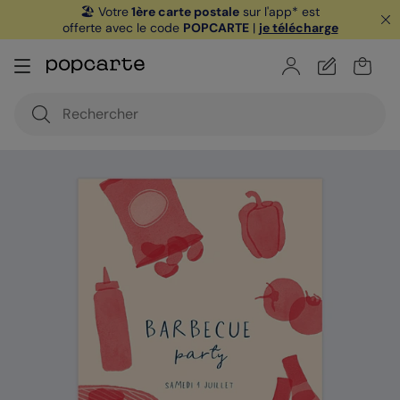
🏖️ Votre
1ère carte postale
sur l'app* est
offerte avec le code
POPCARTE
|
je télécharge