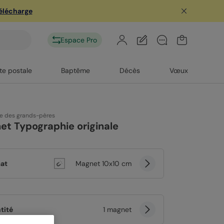
télécharge
Espace Pro
te postale
Baptême
Décès
Vœux
te des grands-pères
t Typographie originale
at
Magnet 10x10 cm
tité
1 magnet