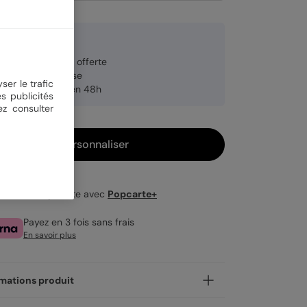
9 €
veloppe blanche offerte
brication française
ser le trafic
pédition rapide en 48h
s publicités
ez consulter
Personnaliser
Livraison gratuite avec
Popcarte+
Payez en 3 fois sans frais
En savoir plus
mations produit