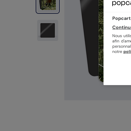
Popcarte
Continu
Nous util
afin d'am
personnal
notre
pol