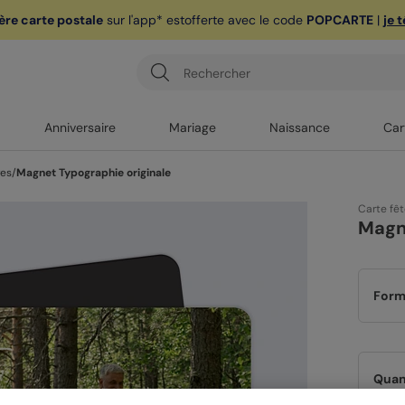
ère carte postale
sur l'app* est
offerte avec le code
POPCARTE
|
je 
Anniversaire
Mariage
Naissance
Car
res
/
Magnet Typographie originale
Carte fê
Magne
Form
Quan