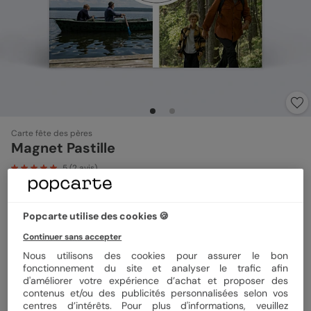
Carte fête des pères
Magnet Pastille
5
(
2
avis)
Format
Magnet 10x10 cm
Popcarte utilise des cookies 🍪
Continuer sans accepter
Nous utilisons des cookies pour assurer le bon
fonctionnement du site et analyser le trafic afin
Quantité
1 magnet
d'améliorer votre expérience d’achat et proposer des
contenus et/ou des publicités personnalisées selon vos
centres d’intérêts. Pour plus d'informations, veuillez