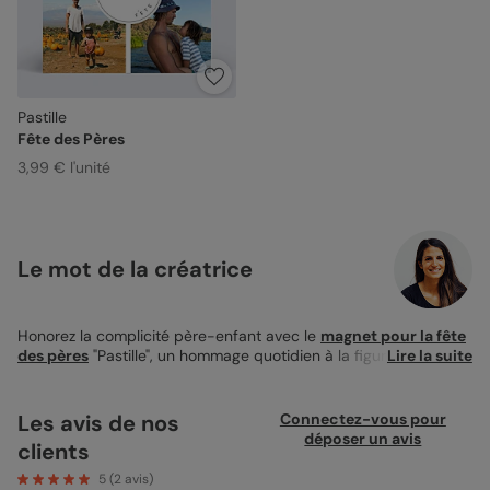
Pastille
Fête des Pères
3,99 € l'unité
Le mot de la créatrice
Honorez la complicité père-enfant avec le
magnet pour la fête
des pères
"Pastille", un hommage quotidien à la figure paternelle
Lire la suite
qui embellira votre espace de sa présence chaleureuse. Au
format carré de 10x10cm, ce magnet est conçu pour
s'accrocher et sublimer toute surface métallique, de votre
Les avis de nos
Connectez-vous pour
réfrigérateur à votre tableau magnétique de bureau. Cette
déposer un avis
clients
pièce élégante, qui allie fonctionnalité et esthétique, offre un
fond sobre agrémenté de quatre emplacements pour des
5
(
2
avis)