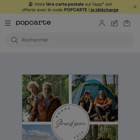
🏖️ Votre
1ère carte postale
sur l'app* est
offerte avec le code
POPCARTE
|
je télécharge