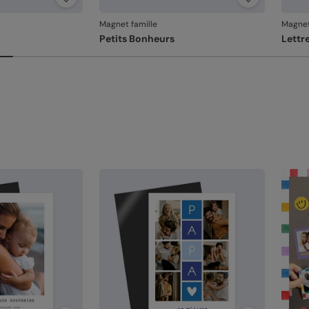
re
Fa
Magnet famille
Magnet
et
Petits Bonheurs
Lettr
Em
un
l'
Votre
Si vo
au fa
dans 
relan
En re
que v
produ