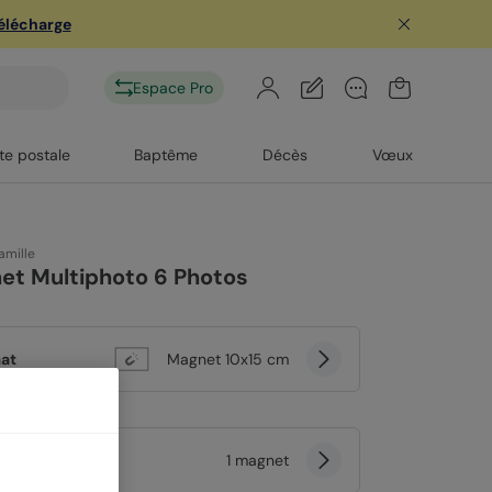
télécharge
Espace Pro
te postale
Baptême
Décès
Vœux
amille
et Multiphoto 6 Photos
at
Magnet 10x15 cm
tité
1 magnet