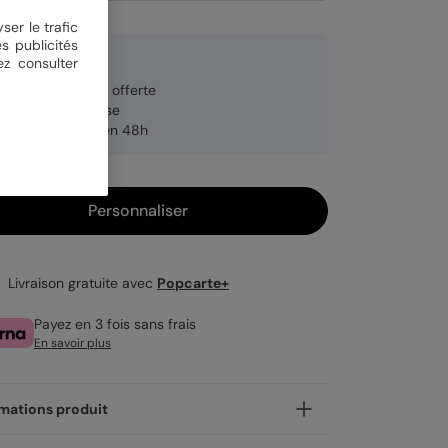
ser le trafic
s publicités
9 €
ez consulter
veloppe blanche offerte
brication française
pédition rapide en 48h
Personnaliser
Livraison gratuite avec
Popcarte+
Payez en 3 fois sans frais
En savoir plus
mations produit