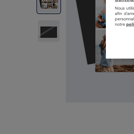
Nous util
afin d'am
personnal
notre
pol