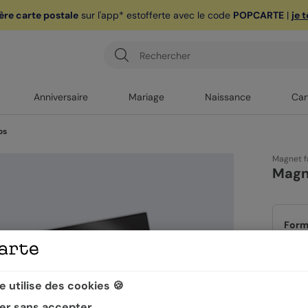
ère carte postale
sur l'app* est
offerte avec le code
POPCARTE
|
je 
Anniversaire
Mariage
Naissance
Car
os
Magnet f
Magn
Form
 utilise des cookies 🍪
Quan
er sans accepter