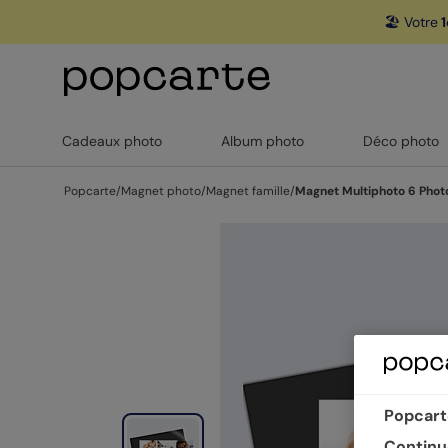
🏖️ Votre
1
Cadeaux photo
Album photo
Déco photo
Popcarte
/
Magnet photo
/
Magnet famille
/
Magnet Multiphoto 6 Phot
Popcarte
Continu