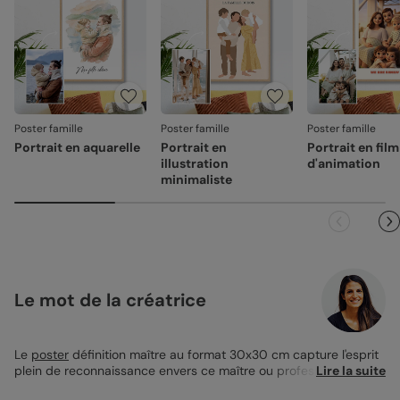
Votre satisfaction, notre priorité
Si vous constatez le moindre souci lié à la fabrication ou à
l’acheminement, contactez-nous dans les 30 jours. Nous
nous occupons de tout et relançons une impression si
nécessaire.
Poster famille
Poster famille
Poster famille
En revanche, si le point concerne la personnalisation que
Portrait en aquarelle
Portrait en
Portrait en film
vous avez validée (texte, photo, mise en page), le produit
illustration
d'animation
ne pourra pas être repris.
minimaliste
Le mot de la créatrice
Le
poster
définition maître au format 30x30 cm capture l'esprit
plein de reconnaissance envers ce maître ou professeur
Lire la suite
particulier. Le design épuré met en avant une définition