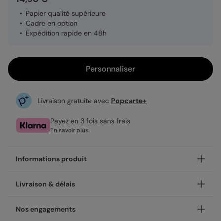
Papier qualité supérieure
Cadre en option
Expédition rapide en 48h
Personnaliser
Livraison gratuite avec
Popcarte+
Payez en 3 fois sans frais
En savoir plus
Informations produit
Certains moments méritent d'être vus en grand. Notre
Livraison & délais
poster familleDéfinition maître transforme vos plus belles
photos en pièce déco, à accrocher chez vous ou à offrir.
Votre création est imprimée avec soin en 48h dans nos
Nos engagements
Choisissez le design qui vous ressemble, ajoutez vos
ateliers, en France.
photos et vos mots, et créez une affiche unique.