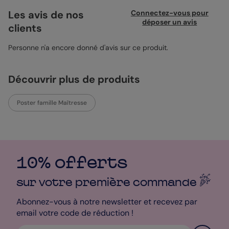
touchante et descriptions qui évoquent son rôle précieux au
quotidien. Idéal pour offrir ou pour agrémenter un mur de la
Les avis de nos
Connectez-vous pour
maison, ce poster ajoute une touche personnelle à votre déco.
déposer un avis
clients
Vous pouvez personnaliser le texte pour le rendre unique et
encore plus significatif. Il incarne ce lien spécial avec simplicité
et sincérité. À votre façon, tout simplement.
Personne n'a encore donné d'avis sur ce produit.
Découvrir plus de produits
Poster famille Maîtresse
10% offerts
sur votre première
commande
Abonnez-vous à notre newsletter et recevez par
email votre code de réduction !