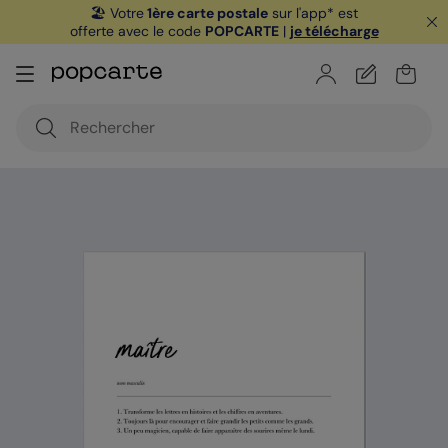
🏖️ Votre
1ère carte postale
sur l'app* est
offerte avec le code
POPCARTE
|
je télécharge