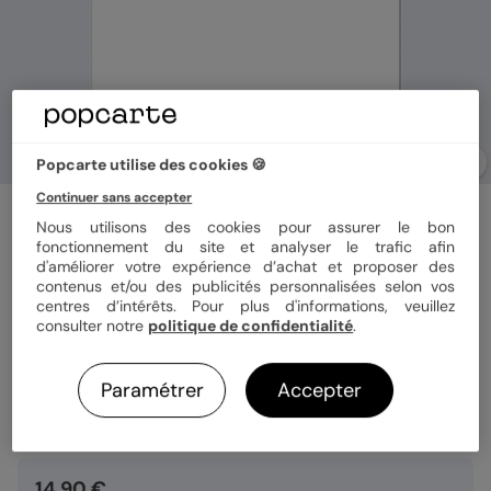
Popcarte utilise des cookies 🍪
Continuer sans accepter
Affiche famille
Nous utilisons des cookies pour assurer le bon
Définition maître
fonctionnement du site et analyser le trafic afin
d'améliorer votre expérience d’achat et proposer des
contenus et/ou des publicités personnalisées selon vos
centres d’intérêts. Pour plus d'informations, veuillez
Format
30x30cm
consulter notre
politique de confidentialité
.
Paramétrer
Accepter
Quantité
1 article
14,90 €