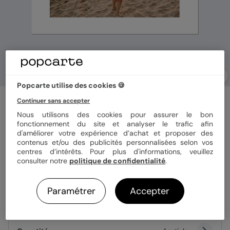
Popcarte utilise des cookies 🍪
Affiche famille
Continuer sans accepter
Cadre Blanc Paysage
Nous utilisons des cookies pour assurer le bon
fonctionnement du site et analyser le trafic afin
d'améliorer votre expérience d’achat et proposer des
Support
contenus et/ou des publicités personnalisées selon vos
centres d’intérêts. Pour plus d'informations, veuillez
Poster
Toile
Plexiglas
Aluminium
consulter notre
politique de confidentialité
.
Format
30x40cm
Paramétrer
Accepter