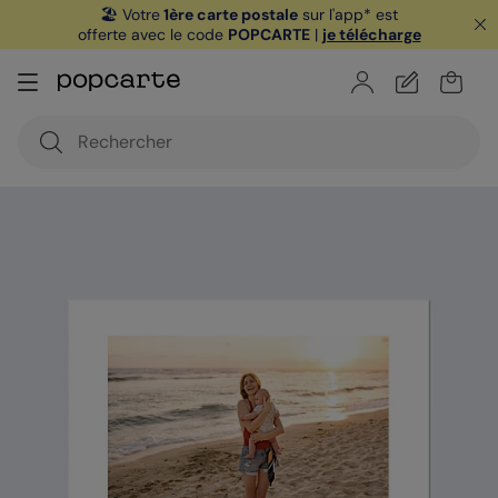
🏖️ Votre
1ère carte postale
sur l'app* est
offerte avec le code
POPCARTE
|
je télécharge