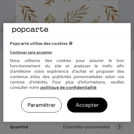
Popcarte utilise des cookies 🍪
Continuer sans accepter
Carte remerciement décès
Nous utilisons des cookies pour assurer le bon
Golden Jungle
fonctionnement du site et analyser le trafic afin
d'améliorer votre expérience d’achat et proposer des
contenus et/ou des publicités personnalisées selon vos
centres d’intérêts. Pour plus d'informations, veuillez
Format
14x14 cm
consulter notre
politique de confidentialité
.
Paramétrer
Accepter
Papier
Papier Satiné
Quantité
Échantillon personnalisé