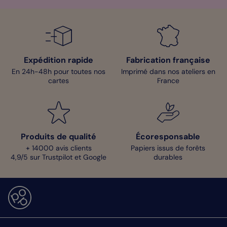
modèles de lettres sont disponibles sur notre site pour vous
aider à trouver l’inspiration si jamais les mots viendraient à vous
manquer. Au verso, j’ai choisi d’y inscrire un simple merci,
accompagné d’une pousse végétale. Cette carte élégante et
pleine de finesse saura toucher le cœur de vos proches. Une
fois personnalisée, votre
Carte de Remerciement Décès
sera
expédiée par nos soins chez vous ou bien directement chez vos
Expédition rapide
Fabrication française
destinataires.
En 24h-48h pour toutes nos
Imprimé dans nos ateliers en
cartes
France
Clara - Pop Designer
Produits de qualité
Écoresponsable
+ 14000 avis clients
Papiers issus de forêts
4,9/5 sur Trustpilot et Google
durables