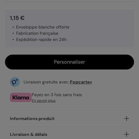
1,15 €
Enveloppe blanche offerte
Fabrication française
Expédition rapide en 24h
Personnaliser
Livraison gratuite avec
Popcarte+
Payez en 3 fois sans frais
En savoir plus
Informations produit
Personnalisez votre remerciements décès Golden Jungle,
Livraison & délais