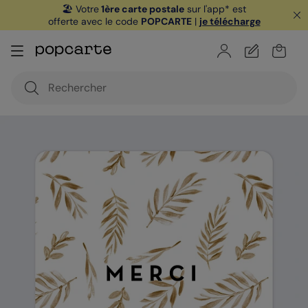
🏖️ Votre
1ère carte postale
sur l'app* est
offerte avec le code
POPCARTE
|
je télécharge