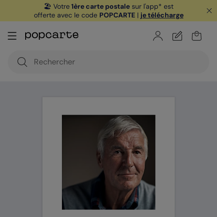
🏖️ Votre
1ère carte postale
sur l'app* est
offerte avec le code
POPCARTE
|
je télécharge