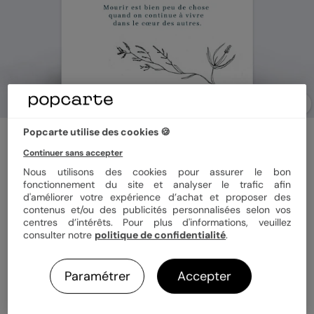
Popcarte utilise des cookies 🍪
Carte remerciement décès
Fleurs Séchées
Continuer sans accepter
5
(
1
avis)
Nous utilisons des cookies pour assurer le bon
fonctionnement du site et analyser le trafic afin
d'améliorer votre expérience d’achat et proposer des
contenus et/ou des publicités personnalisées selon vos
Format
12x17 cm
centres d’intérêts. Pour plus d'informations, veuillez
consulter notre
politique de confidentialité
.
Papier
Papier Satiné
Paramétrer
Accepter