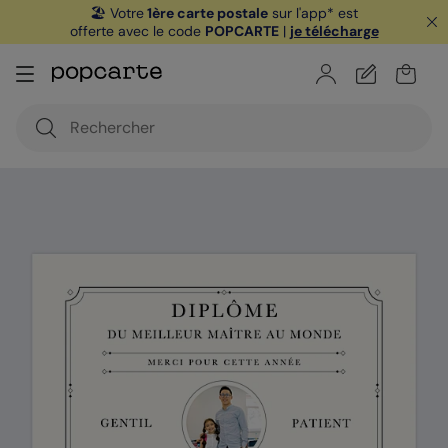
🏖️ Votre
1ère carte postale
sur l'app* est
offerte avec le code
POPCARTE
|
je télécharge