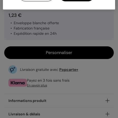
1,23 €
Enveloppe blanche offerte
Fabrication française
Expédition rapide en 24h
Personnaliser
Livraison gratuite avec
Popcarte+
Payez en 3 fois sans frais
En savoir plus
Informations produit
Personnalisez votre remerciements toutes occasions Le
Livraison & délais