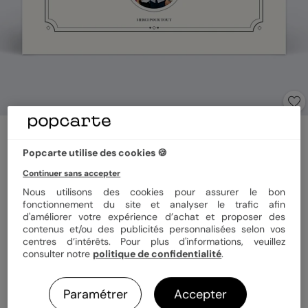
Carte de remerciement
Le diplôme
Popcarte utilise des cookies 🍪
Continuer sans accepter
Nous utilisons des cookies pour assurer le bon
Format
12x17 cm
fonctionnement du site et analyser le trafic afin
d'améliorer votre expérience d’achat et proposer des
contenus et/ou des publicités personnalisées selon vos
centres d’intérêts. Pour plus d'informations, veuillez
Papier
Papier Satiné
consulter notre
politique de confidentialité
.
Quantité
Échantillon personnalisé
Paramétrer
Accepter