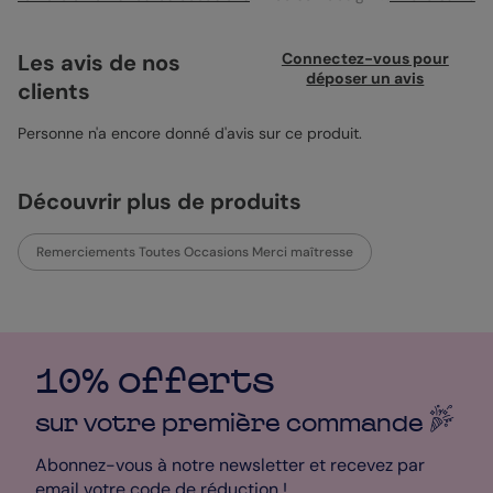
rappelant un prestigieux certificat, elle offre une jolie manière
de dire merci. Utilisez-la pour exprimer votre gratitude à un
enseignant, un mentor ou un proche. Vous pouvez ajouter une
Les avis de nos
Connectez-vous pour
photo pour personnaliser le tout et écrire un mot sincère qui
déposer un avis
clients
touchera le cœur du destinataire. Vos remerciements prennent
une forme unique.
Personne n'a encore donné d'avis sur ce produit.
Découvrir plus de produits
Remerciements Toutes Occasions Merci maîtresse
10% offerts
sur votre première
commande
Abonnez-vous à notre newsletter et recevez par
email votre code de réduction !