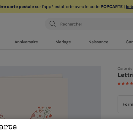
ère carte postale
sur l'app* est
offerte avec le code
POPCARTE
|
je 
Anniversaire
Mariage
Naissance
Car
Carte de
Lettr
Form
Papi