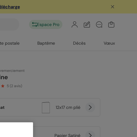
télécharge
Espace Pro
te postale
Baptême
Décès
Vœux
 remerciement
ine
5
(
2
avis)
at
12x17 cm plié
er
Papier Satiné