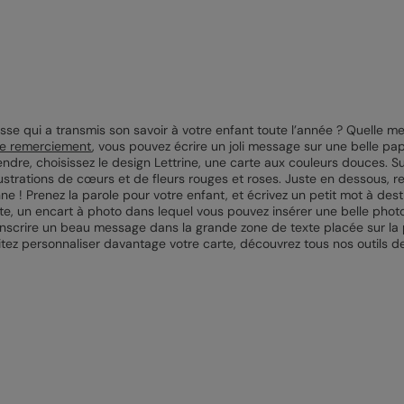
se qui a transmis son savoir à votre enfant toute l’année ? Quelle meil
de remerciement
, vous pouvez écrire un joli message sur une belle pap
endre, choisissez le design Lettrine, une carte aux couleurs douces. S
lustrations de cœurs et de fleurs rouges et roses. Juste en dessous, re
nne ! Prenez la parole pour votre enfant, et écrivez un petit mot à des
carte, un encart à photo dans lequel vous pouvez insérer une belle phot
’inscrire un beau message dans la grande zone de texte placée sur la pa
tez personnaliser davantage votre carte, découvrez tous nos outils de 