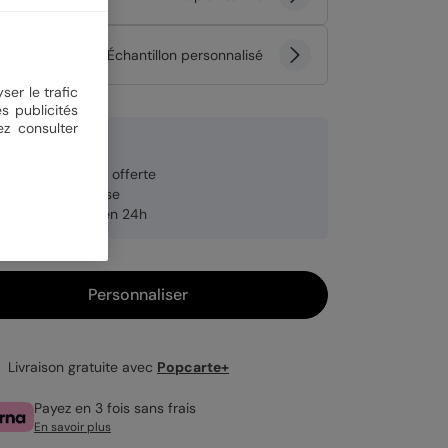
tité
Échantillon personnalisé
ser le trafic
s publicités
ez consulter
 €
veloppe blanche offerte
brication française
pédition rapide en 24h
Personnaliser
Livraison gratuite avec
Popcarte+
Payez en 3 fois sans frais
En savoir plus