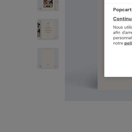
Popcarte
Continu
Nous util
afin d'am
personnal
notre
pol