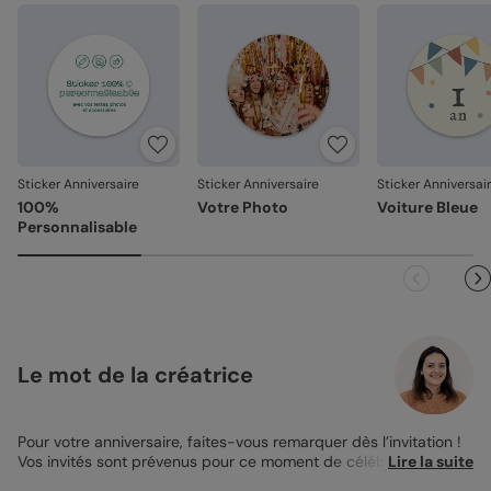
Emballage renforcé
: vos créations arrivent dans un
emballage adapté, pour un résultat intact à l'ouverture.
Votre satisfaction, notre priorité
Si vous constatez le moindre souci lié à l’impression, à la
découpe ou à l’acheminement, contactez-nous dans les
30 jours. Nous nous occupons de tout et relançons une
impression si nécessaire.
Sticker Anniversaire
Sticker Anniversaire
Sticker Anniversai
En revanche, si le point concerne la personnalisation que
100%
Votre Photo
Voiture Bleue
vous avez validée (texte, photo, mise en page), le produit
Personnalisable
ne pourra pas être repris.
Le mot de la créatrice
Pour votre anniversaire, faites-vous remarquer dès l’invitation !
Vos invités sont prévenus pour ce moment de célébration, ça va
Lire la suite
buller ! Tchin Tchin ! Ce
Sticker Anniversaire
est à coller partout,