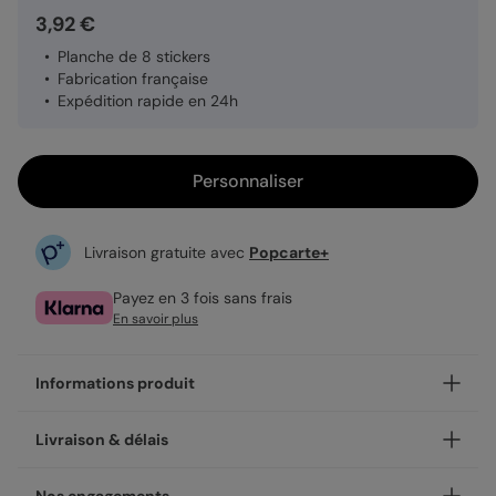
3,92 €
Planche de 8 stickers
Fabrication française
Expédition rapide en 24h
Personnaliser
Livraison gratuite avec
Popcarte+
Payez en 3 fois sans frais
En savoir plus
Informations produit
Personnalisez votre sticker Tchin, et ajoutez une touche
Livraison & délais
unique.
À coller partout, les stickers sont un détail qui font la
Votre création est imprimée avec soin en 48h dans nos