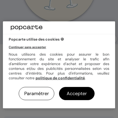
Popcarte utilise des cookies 🍪
Continuer sans accepter
Stickers anniversaire
Nous utilisons des cookies pour assurer le bon
Tchin
fonctionnement du site et analyser le trafic afin
d'améliorer votre expérience d’achat et proposer des
5
(
1
avis)
contenus et/ou des publicités personnalisées selon vos
centres d’intérêts. Pour plus d'informations, veuillez
consulter notre
politique de confidentialité
.
Format
Sticker 3.8 cm
Paramétrer
Accepter
Quantité
8 stickers