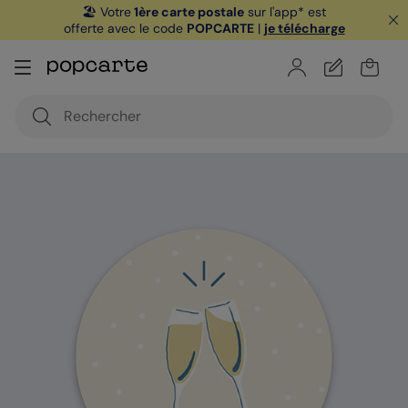
🏖️ Votre
1ère carte postale
sur l'app* est
offerte avec le code
POPCARTE
|
je télécharge