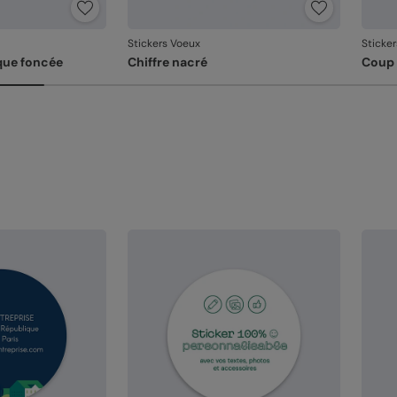
De
re
Dé
Stickers Voeux
Sticke
av
que foncée
Chiffre nacré
Coup 
Em
un
l'
Votre
Si vo
la dé
dans 
relan
En re
que v
produ