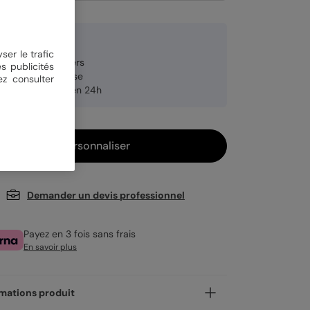
2 € TTC
ser le trafic
anche de 8 stickers
s publicités
brication française
ez consulter
pédition rapide en 24h
Personnaliser
Demander un devis professionnel
Payez en 3 fois sans frais
En savoir plus
mations produit