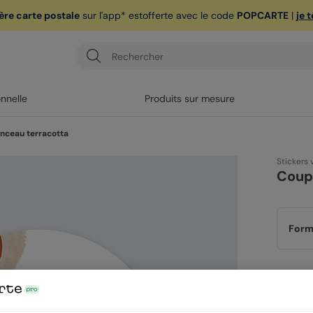
ère carte postale
sur l'app* est
offerte avec le code
POPCARTE
|
je 
onnelle
Produits sur mesure
nceau terracotta
Stickers
Coup
Form
Quan