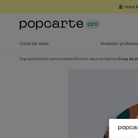
🏖️ Votre
1
Carte de visite
Invitation professi
Popcarte
/
Sticker personnalisé
/
Stickers vœux entreprise
/
Coup de pi