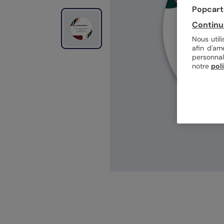
Popcarte
Continu
Nous util
afin d'am
personnal
notre
pol