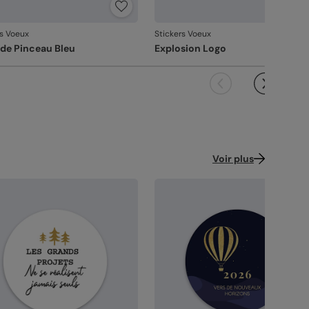
s couleurs fidèles et des détails nets
: un
ndu à la hauteur de votre création.
coupe précise
: vos stickers sont façonnés
rs Voeux
Stickers Voeux
ec soin, pour un rendu net et régulier.
de Pinceau Bleu
Explosion Logo
ballage renforcé
: vos créations arrivent dans
 emballage adapté, pour un résultat intact à
ouverture.
 satisfaction, notre priorité
us constatez le moindre souci lié à l’impression, à
coupe ou à l’acheminement, contactez-nous
les 30 jours. Nous nous occupons de tout et
Voir plus
çons une impression si nécessaire.
vanche, si le point concerne la personnalisation
ous avez validée (texte, photo, mise en page), le
it ne pourra pas être repris.