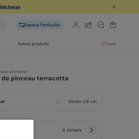
télécharge
Espace Particulier
Autres produits
Devis
 vœux entreprise
 de pinceau terracotta
at
Sticker 3.8 cm
tité
8 stickers