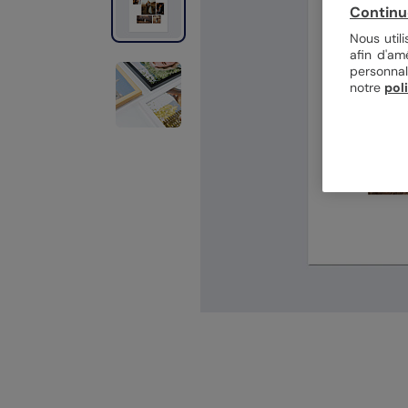
Continu
Nous util
afin d'am
personnal
notre
pol