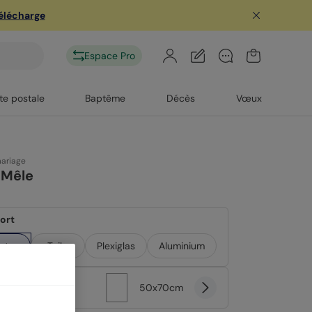
télécharge
Espace Pro
te postale
Baptême
Décès
Vœux
mariage
-Mêle
ort
ster
Toile
Plexiglas
Aluminium
at
50x70cm