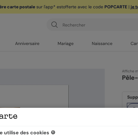
ère carte postale
sur l'app* est
offerte avec le code
POPCARTE
|
je 
Anniversaire
Mariage
Naissance
Car
Affiche 
Pêle
Supp
Po
Form
 utilise des cookies 🍪