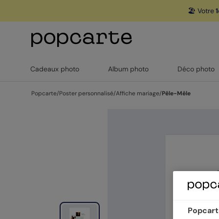
🏖️ Votre
1
Cadeaux photo
Album photo
Déco photo
Popcarte
/
Poster personnalisé
/
Affiche mariage
/
Pêle-Mêle
Popcarte