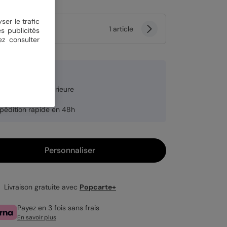
ser le trafic
tité
1 article
s publicités
ez consulter
0 €
pier qualité supérieure
dre en option
pédition rapide en 48h
Personnaliser
Livraison gratuite avec
Popcarte+
Payez en 3 fois sans frais
En savoir plus