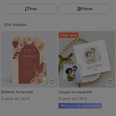
la collection et faites de votre mariage un moment inoubliable,
des finitions dorées aux cartes à planter garnies de graines,
Trier
Filtres
jusqu'à la carte de remerciement assortie pour prolonger
l'harmonie après le grand jour.
658
résultat
s
Top vente
Bohème Terracotta
Couple en aquarelle
À partir de 1,52 €
À partir de 1,79 €
À partir de votre photo