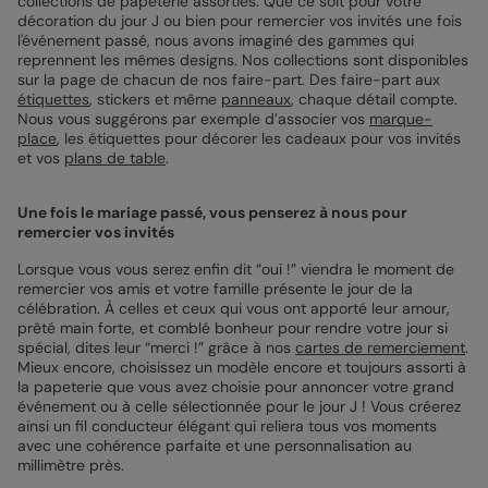
collections de papeterie assorties. Que ce soit pour votre
décoration du jour J ou bien pour remercier vos invités une fois
l'événement passé, nous avons imaginé des gammes qui
reprennent les mêmes designs. Nos collections sont disponibles
sur la page de chacun de nos faire-part. Des faire-part aux
étiquettes
, stickers et même
panneaux
, chaque détail compte.
Nous vous suggérons par exemple d’associer vos
marque-
place
, les étiquettes pour décorer les cadeaux pour vos invités
et vos
plans de table
.
Une fois le mariage passé, vous penserez à nous pour
remercier vos invités
Lorsque vous vous serez enfin dit “oui !” viendra le moment de
remercier vos amis et votre famille présente le jour de la
célébration. À celles et ceux qui vous ont apporté leur amour,
prêté main forte, et comblé bonheur pour rendre votre jour si
spécial, dites leur “merci !” grâce à nos
cartes de remerciement
.
Mieux encore, choisissez un modèle encore et toujours assorti à
la papeterie que vous avez choisie pour annoncer votre grand
événement ou à celle sélectionnée pour le jour J ! Vous créerez
ainsi un fil conducteur élégant qui reliera tous vos moments
avec une cohérence parfaite et une personnalisation au
millimètre près.