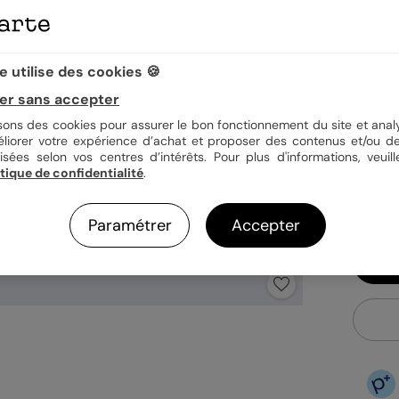
Quan
 utilise des cookies 🍪
er sans accepter
isons des cookies pour assurer le bon fonctionnement du site et analy
1,49
éliorer votre expérience d’achat et proposer des contenus et/ou de
En
isées selon vos centres d’intérêts. Pour plus d'informations, veuill
itique de confidentialité
.
Fa
Ex
Paramétrer
Accepter