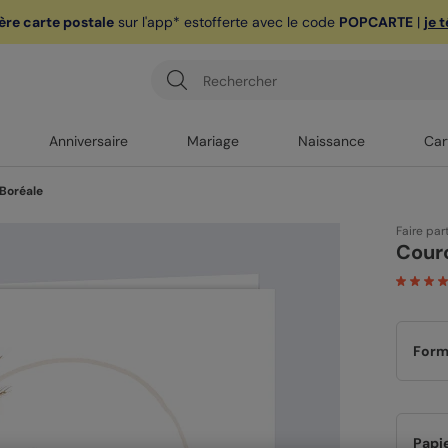
ère carte postale
sur l'app* est
offerte avec le code
POPCARTE
|
je 
Anniversaire
Mariage
Naissance
Car
Boréale
Faire par
Cour
Form
Papi