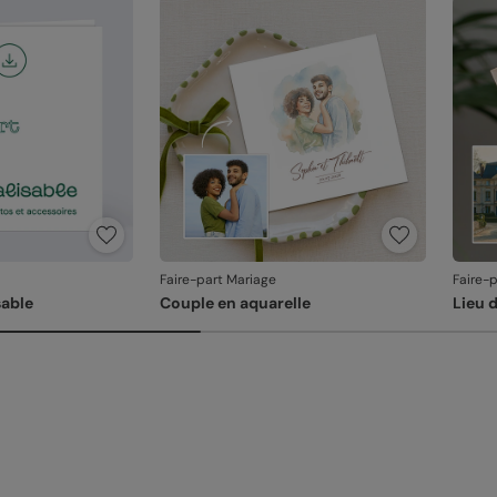
En re
que v
produ
Faire-part Mariage
Faire-
able
Couple en aquarelle
Lieu 