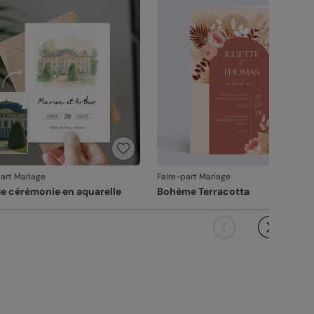
vanche, si le point concerne la personnalisation
ous avez validée (texte, photo, mise en page), le
it ne pourra pas être repris.
part Mariage
Faire-part Mariage
de cérémonie en aquarelle
Bohème Terracotta