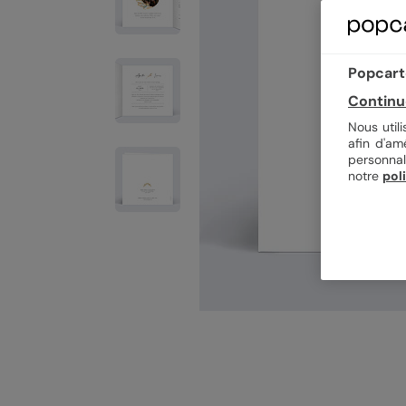
Popcarte
Continu
Nous util
afin d'am
personnal
notre
pol