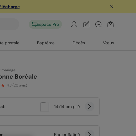
télécharge
Espace Pro
te postale
Baptême
Décès
Vœux
t mariage
onne Boréale
4.8
(
20
avis)
at
14x14 cm plié
er
Papier Satiné