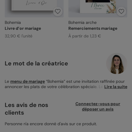
Bohemia
Bohemia arche
Livre d’or mariage
Remerciements mariage
32,90 € l'unité
À partir de 1,23 €
Le mot de la créatrice
Le
menu de mariage
“Bohemia” est une invitation raffinée pour
annoncer les plats de votre célébration spéciale. Le design
Lire la suite
délicat, marqué par des illustrations florales et champêtres
dans des tons doux et naturels, crée une ambiance
chaleureuse et accueillante. Ce menu de 50x70 cm offre
Les avis de nos
Connectez-vous pour
suffisamment d'espace pour détailler toutes les étapes de votre
déposer un avis
clients
festin, de l'entrée jusqu'aux desserts. Vous pouvez personnaliser
ce menu en ajoutant vos propres photos et en choisissant la
police, sa taille et sa couleur, pour créer un document unique
Personne n'a encore donné d'avis sur ce produit.
reflétant l'ambiance de votre mariage. La couleur de fond est