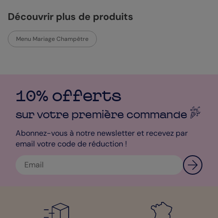
aussi personnalisable, vous permettant d'adapter le menu à
votre thème de mariage. Le design général est harmonieux et
Découvrir plus de produits
élégant, sans accessoires superflus, pour garder le focus sur le
contenu. Avec ses coins arrondis disponibles en option, ce
menu apporte une touche de douceur supplémentaire à votre
Menu Mariage Champêtre
événement. C'est un choix parfait pour les mariages au style
bohème ou champêtre, apportant une touche naturelle et
délicate à votre journée spéciale.
Clara - Designer
10% offerts
sur votre première
commande
Abonnez-vous à notre newsletter et recevez par
email votre code de réduction !