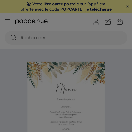
🏖️ Votre
1ère carte postale
sur l'app* est
offerte avec le code
POPCARTE
|
je télécharge