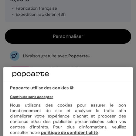
Fabrication française
Expédition rapide en 48h
Personnaliser
Livraison gratuite avec
Popcarte+
Payez en 3 fois sans frais
En savoir plus
Popcarte utilise des cookies 🍪
Informations produit
Continuer sans accepter
Nous utilisons des cookies pour assurer le bon
Personnalisez votre menu Poster Bohemia, pour mettre les
Livraison & délais
fonctionnement du site et analyser le trafic afin
petits plats dans les grands.
d'améliorer votre expérience d’achat et proposer des
Les formats pliés sont idéaux pour se poser directement
contenus et/ou des publicités personnalisées selon vos
Livré avec amour !
Nos engagements
sur la table, les formats simples pourront être déposés sur
centres d’intérêts. Pour plus d'informations, veuillez
les assiettes ou placer sur un support .
Nos produits sont expédiés et livrés avec soin en quelques
consulter notre
politique de confidentialité
.