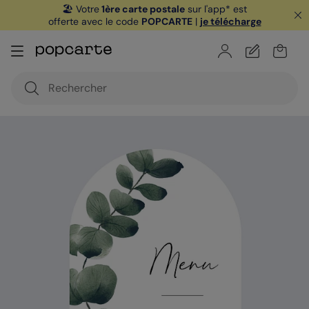
🏖️ Votre
1ère carte postale
sur l'app* est
offerte avec le code
POPCARTE
|
je télécharge