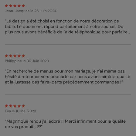
des accessoires de mariage, changer la couleur de la police ou
bien ajouter des zones de texte. Enfin, allez jusqu’à
Jean-Jacques
le 26 Juin 2024
personnaliser vos envois en choisissant un papier d’impression
en particulier et une couleur d’enveloppe. 5 papiers haut de
“Le design a été choisi en fonction de notre décoration de
gamme vous sont proposés ainsi que 21 teintes pour les
table. Le document répond parfaitement à notre souhait. De
enveloppes. En tant que designer, je vous conseille d’opter pour
plus nous avons bénéficié de l'aide téléphonique pour parfaire
notre enveloppe Bleu Canard. N’attendez plus et commencez à
le graphisme. Merci.”
rendre unique vos Menus de Mariage Branche d’Eucalyptus. Si
vous avez des difficultés dans la réalisation de vos menus,
adressez-vous à notre service client qui se fera une joie de
vous répondre. Excellente création !
Philippine
le 30 Juin 2023
Béné - Pop Designer
“En recherche de menus pour mon mariage, je n'ai même pas
hésité à retourner vers popcarte car nous avions aimé la qualité
et la justesse des faire-parts précédemment commandés !”
Eva
le 10 Mai 2023
“Magnifique rendu j’ai adoré !! Merci infiniment pour la qualité
de vos produits ??”