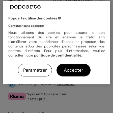
Quantité
Échantillon personnalisé
Popcarte utilise des cookies 🍪
2,99 €
Continuer sans accepter
Fabrication française
Nous utilisons des cookies pour assurer le bon
Expédition rapide en 48h
fonctionnement du site et analyser le trafic afin
d'améliorer votre expérience d’achat et proposer des
contenus et/ou des publicités personnalisées selon vos
centres d’intérêts. Pour plus d'informations, veuillez
Personnaliser
consulter notre
politique de confidentialité
.
Échantillon personnalisé offert
Paramétrer
Accepter
Livraison gratuite avec
Popcarte+
Payez en 3 fois sans frais
En savoir plus