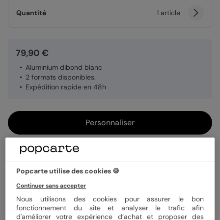
Quantité
1 article
79,90 €
Aluminium dibond blanc
2 formats disponibles.
Expédition rapide en 48h
Personnaliser
Livraison gratuite avec
Popcarte+
Popcarte utilise des cookies 🍪
Payez en 3 fois sans frais
En savoir plus
Continuer sans accepter
Nous utilisons des cookies pour assurer le bon
fonctionnement du site et analyser le trafic afin
Informations produit
d'améliorer votre expérience d’achat et proposer des