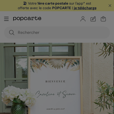
🏖️ Votre
1ère carte postale
sur l'app* est
offerte avec le code
POPCARTE
|
je télécharge