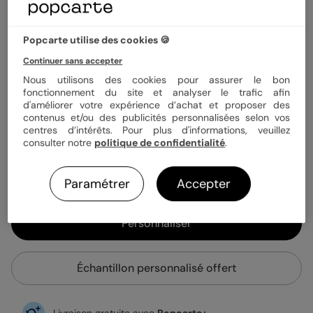
Papier
Papier Satiné
Popcarte utilise des cookies 🍪
Continuer sans accepter
Quantité
Échantillon personnalisé
Nous utilisons des cookies pour assurer le bon
fonctionnement du site et analyser le trafic afin
d'améliorer votre expérience d’achat et proposer des
contenus et/ou des publicités personnalisées selon vos
1,15 €
centres d’intérêts. Pour plus d'informations, veuillez
consulter notre
politique de confidentialité
.
Enveloppe blanche offerte
Fabrication française
Expédition rapide en 24h
Paramétrer
Accepter
Personnaliser
Échantillon personnalisé offert