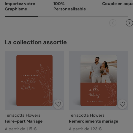
Importez votre
100%
Couple en aqua
vous avez validée (texte, photo, mise en page), le produit
Graphisme
Personnalisable
ne pourra pas être repris.
La collection assortie
Terracotta Flowers
Terracotta Flowers
Faire-part Mariage
Remerciements mariage
À partir de 1,15 €
À partir de 1,23 €