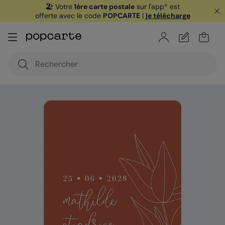
🏖️ Votre
1ère carte postale
sur l'app* est
offerte avec le code
POPCARTE
|
je télécharge