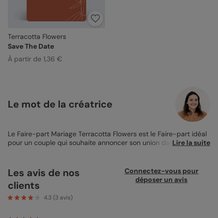
Terracotta Flowers
Save The Date
À partir de 1,36 €
Le mot de la créatrice
Le Faire-part Mariage Terracotta Flowers est le Faire-part idéal
pour un couple qui souhaite annoncer son union dans une
Lire la suite
ambiance chaleureuse. Un joli fond terracotta, un feuillage au
tracé délicat et clair parfaitement mis en valeur. Une
typographie moderne et un format qui permet d’accueillir
Les avis de nos
Connectez-vous pour
toutes les informations importantes concernant votre mariage.
déposer un avis
clients
Vous annoncez ainsi de la plus jolie des façons votre union.
Rendez ce Faire-part d’autant plus personnel en le
4.3
(
3
avis)
personnalisant. Dans le studio de personnalisation, commencez
par inscrire la date de votre mariage, puis vos deux prénoms.