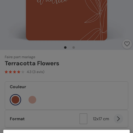
Faire part mariage
Terracotta Flowers
4.3
(
3
avis)
Couleur
Format
12x17 cm