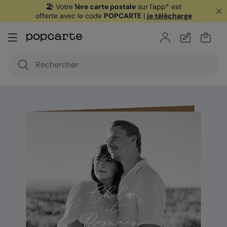
🏖️ Votre
1ère carte postale
sur l'app* est
offerte avec le code
POPCARTE
|
je télécharge