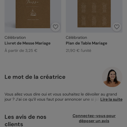
Célébration
Célébration
Livret de Messe Mariage
Plan de Table Mariage
À partir de 3,25 €
21,90 € l'unité
Le mot de la créatrice
Vous allez vous dire oui et vous souhaitez le dévoiler au grand
jour ? J’ai ce qu’il vous faut pour annoncer une si jolie nouvelle :
Lire la suite
le
Faire-part Mariage Célébration
! Afin que vos proches
comprennent tout de suite de quoi il s’agit, je vous laisse insérer
une jolie photo de votre couple au recto de votre carte. Celle-ci
Les avis de nos
Connectez-vous pour
apparaîtra en grand format et vous pourrez ajouter vos deux
déposer un avis
clients
prénoms au dessus. Le saviez-vous, le kraft est une couleur très