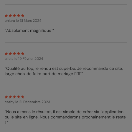
gros plus ! ”
Pour toutes vos questions, notre Service Client se tient à votre
disposition !
Mathilde - Pop Designer
chiara
le 31 Mars 2024
“Absolument magnifique ”
alicia
le 19 Février 2024
“Qualité au top, le rendu est superbe. Je recommande ce site,
large choix de faire part de mariage 👍🏼😍”
cathy
le 21 Décembre 2023
“Nous aimons le résultat, il est simple de créer via l’application
ou le site en ligne. Nous commanderons prochainement le reste
! ”