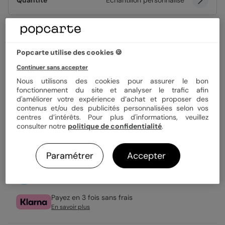
Quantité
Échantillon personnalisé
1,49 €
Popcarte utilise des cookies 🍪
Enveloppe blanche offerte
Fabrication française
Continuer sans accepter
Expédition rapide en 24h
Nous utilisons des cookies pour assurer le bon
fonctionnement du site et analyser le trafic afin
d'améliorer votre expérience d’achat et proposer des
contenus et/ou des publicités personnalisées selon vos
Personnaliser
centres d’intérêts. Pour plus d'informations, veuillez
consulter notre
politique de confidentialité
.
Échantillon personnalisé offert
Paramétrer
Accepter
Livraison gratuite avec
Popcarte+
Payez en 3 fois sans frais
En savoir plus