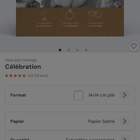
Faire part mariage
Célébration
4.9
(
15
avis)
Format
14x14 cm plié
Papier
Papier Satiné