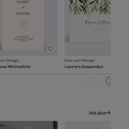
designer@popcarte.com
n France métropolitaine, du lundi au vendredi).
tivement pour atteindre les 100% !
brication française
: une production et un
papiers
rect chez vos destinataires de 4 à 5 jours :
voir-faire 100% français.
 sélectionnant l'envoi "Chez vos destinataires",
éation :
papier haute qualité texturé et épais,
us imprimons et envoyons vos créations
alité, dans les détails
pe papier à dessin (300 g/m²)
rectement dans leurs boîtes aux lettres. En
alité guide nos choix au quotidien. De
ance métropolitaine, la livraison prend entre 4 à
tiné :
papier mat au toucher lisse (350 g/m²)
ression à l'expédition, chaque étape est soignée.
jours ouvrés (hors dimanches et jours fériés).
tiné pelliculé :
papier brillant au toucher lisse,
ur le reste du monde, les délais peuvent être un
s couleurs fidèles et des détails nets
: un
lliculé sur les faces extérieures (350 g/m²)
u plus longs selon le pays de destination.
ndu à la hauteur de votre création.
cyclé :
papier 100% fibres recyclées, grain
çonné avec soin
: chaque carte est découpée
part Mariage
Faire-part Mariage
turel très légèrement visible (350 g/m²)
 assemblée avec précision.
nces Minimaliste
Lauriers Suspendus
ballage renforcé
: vos créations arrivent dans
cré irisé :
papier élégant avec effet nacré
 emballage adapté, pour un résultat intact à
illeté (300 g/m²)
ouverture.
 satisfaction, notre priorité.
ence : 20671
us constatez le moindre souci lié à l'impression,
çonnage ou à l’acheminement, contactez-nous
les 30 jours. Nous nous occupons de tout et
Voir plus
çons une impression si nécessaire.
vanche, si le point concerne la personnalisation
ous avez validée (texte, photo, mise en page), le