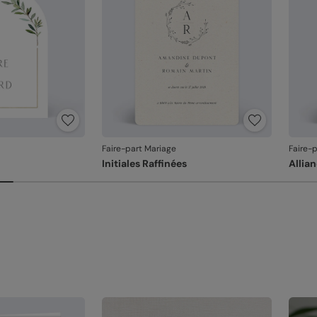
à
mon
(e
ac
Fa
Nos 
Di
sa
En
Cr
no
La qu
ty
di
La qu
Fr
Sa
l'imp
5 
Sa
Po
De
pe
pe
re
Re
Fa
Faire-part Mariage
Faire-
na
et
Initiales Raffinées
Allia
Em
Na
un
pa
l'
Votre
Référ
Si vo
au fa
dans 
relan
En re
que v