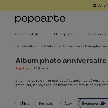
🏖️ Votre
1
Cadeaux photo
Album photo
Déco photo
Popcarte
/
Album photo
/
Album photo anniversaire
/
Album photo ann
Album photo anniversaire
4.4
(
11
avis)
Un anniversaire de mariage, c'est l'occasion de célébrer un
grand jour, les voyages, les moments de famille et les insta
noces d'or, un album photo anniversaire de mariage personnal
type d'anniversaire ? Découvrez également notre
album pho
Trier
Formats
Âge
Événement
1