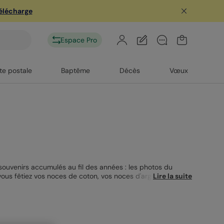
télécharge
Espace Pro
te postale
Baptême
Décès
Vœux
 souvenirs accumulés au fil des années : les photos du
 vous fêtiez vos noces de coton, vos noces d'argent ou vos
Lire la suite
 offrir ou vous offrir. Vous souhaitez célébrer un autre