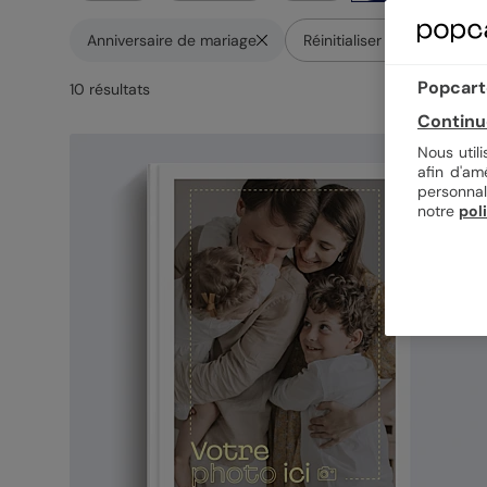
Anniversaire de mariage
Réinitialiser les filtres
Popcarte
10
résultat
s
Continu
Nous util
afin d'am
personnal
notre
pol