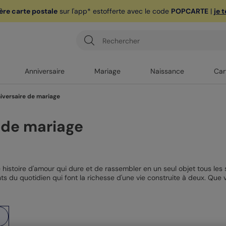
ère carte postale
sur l'app* est
offerte avec le code
POPCARTE
|
je 
Anniversaire
Mariage
Naissance
Car
iversaire de mariage
 de mariage
e histoire d'amour qui dure et de rassembler en un seul objet tous les
nts du quotidien qui font la richesse d'une vie construite à deux. Que
isé est le cadeau le plus sincère et le plus durable que vous puissiez
to anniversaire
pour marquer le coup à tout âge.