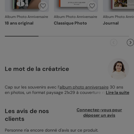
jours. Nous nous occupons de tout et relançons une
impression si nécessaire.
Album Photo Anniversaire
Album Photo Anniversaire
Album Photo Anniv
En revanche, si le point concerne la personnalisation que
18 ans original
Classique Photo
Journal
vous avez validée (texte, photo, mise en page), le produit
ne pourra pas être repris.
Le mot de la créatrice
Cap sur les souvenirs avec l’
album photo anniversaire
30 ans
en photos, un format paysage 21x29 à couverture rigide qui
Lire la suite
retrace les grands moments d’une décennie bien remplie. Le
chiffre découpé en couverture met en lumière vos plus belles
images dans un style moderne et chaleureux. Avec un minimum
Les avis de nos
Connectez-vous pour
de 24 pages personnalisables, il s’adapte à toutes les envies et
déposer un avis
clients
peut s’étoffer au fil des souvenirs. Un joli cadeau à s’offrir ou à
offrir pour célébrer ce cap symbolique avec émotion.
Personne n'a encore donné d'avis sur ce produit.