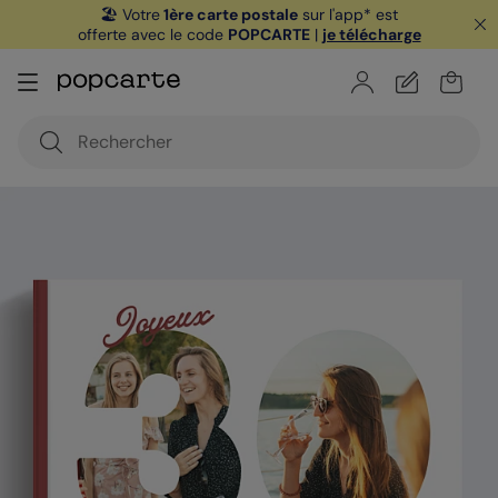
🏖️ Votre
1ère carte postale
sur l'app* est
offerte avec le code
POPCARTE
|
je télécharge