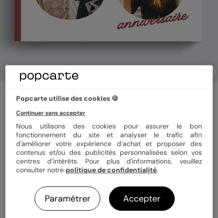
Album photo anniversaire
Popcarte utilise des cookies 🍪
30 ans en photos
Continuer sans accepter
Nous utilisons des cookies pour assurer le bon
fonctionnement du site et analyser le trafic afin
Format
Paysage 21x29 cm
d'améliorer votre expérience d’achat et proposer des
contenus et/ou des publicités personnalisées selon vos
centres d’intérêts. Pour plus d'informations, veuillez
Couverture
Rigide
Souple
consulter notre
politique de confidentialité
.
Paramétrer
Accepter
Papier
Papier Satiné brillant