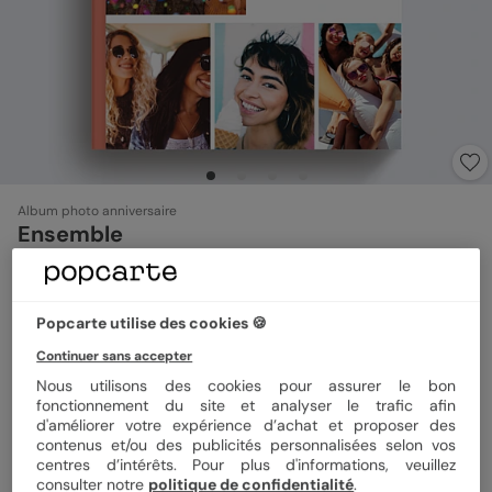
Album photo anniversaire
Ensemble
4.7
(
7
avis)
Popcarte utilise des cookies 🍪
Format
Portrait 21x29 cm
Continuer sans accepter
Nous utilisons des cookies pour assurer le bon
Couverture
Rigide
Souple
fonctionnement du site et analyser le trafic afin
d'améliorer votre expérience d’achat et proposer des
contenus et/ou des publicités personnalisées selon vos
centres d’intérêts. Pour plus d'informations, veuillez
consulter notre
politique de confidentialité
.