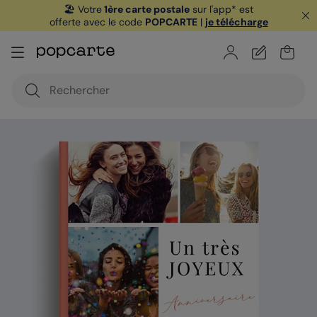
🏖️ Votre
1ère carte postale
sur l'app* est
offerte avec le code
POPCARTE
|
je télécharge