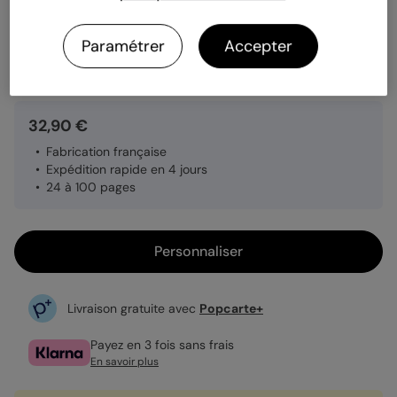
Papier
Papier Satiné brillant
Paramétrer
Accepter
Quantité
1 album
32,90 €
Fabrication française
Expédition rapide en 4 jours
24 à 100 pages
Personnaliser
Livraison gratuite avec
Popcarte+
Payez en 3 fois sans frais
En savoir plus