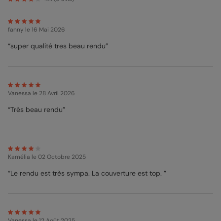
joyeux. Page après page, comme vous le souhaitez.
fanny
le 16 Mai 2026
“super qualité tres beau rendu”
Vanessa
le 28 Avril 2026
“Très beau rendu”
Kamélia
le 02 Octobre 2025
“Le rendu est très sympa. La couverture est top. ”
Vanessa
le 12 Août 2025