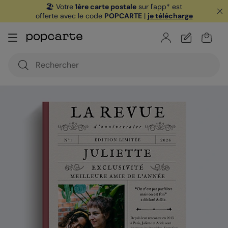
🏖️ Votre
1ère carte postale
sur l'app* est
offerte avec le code
POPCARTE
|
je télécharge