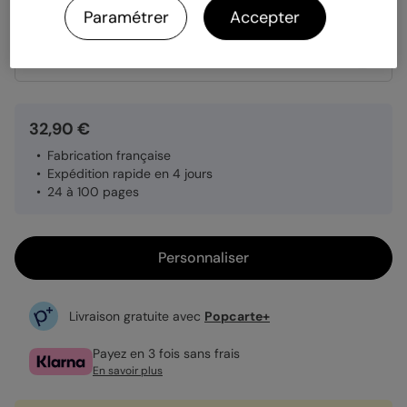
Papier
Papier Satiné brillant
Paramétrer
Accepter
Quantité
1 album
32,90 €
Fabrication française
Expédition rapide en 4 jours
24 à 100 pages
Personnaliser
Livraison gratuite avec
Popcarte+
Payez en 3 fois sans frais
En savoir plus