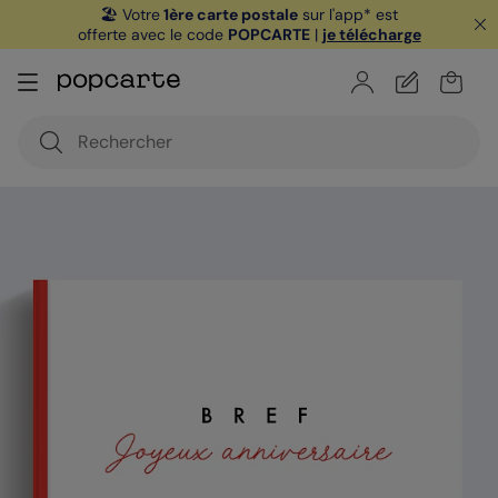
🏖️ Votre
1ère carte postale
sur l'app* est
offerte avec le code
POPCARTE
|
je télécharge