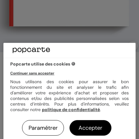
Album photo anniversaire
Popcarte utilise des cookies 🍪
Bref Joyeux Anniversaire
Continuer sans accepter
5
(
1
avis)
Nous utilisons des cookies pour assurer le bon
fonctionnement du site et analyser le trafic afin
d'améliorer votre expérience d’achat et proposer des
Format
Paysage 21x29 cm
contenus et/ou des publicités personnalisées selon vos
centres d’intérêts. Pour plus d'informations, veuillez
consulter notre
politique de confidentialité
.
Couverture
Rigide
Souple
Paramétrer
Accepter