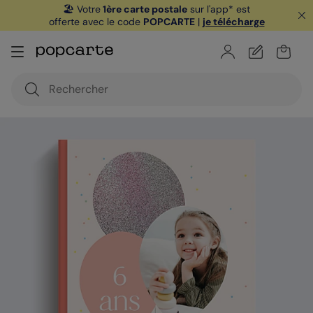
🏖️ Votre
1ère carte postale
sur l'app* est
offerte avec le code
POPCARTE
|
je télécharge