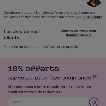
Cet
album photo anniversaire
au format rigide présente une
couverture festive avec des ballons aux effets glitter qui
Lire la suite
captent l'attention. Parfait pour immortaliser les souvenirs d'un
anniversaire, il vous permet d'organiser vos photos selon vos
envies, page après page. Avec un design joyeux et coloré, il
Les avis de nos
Connectez-vous pour
ajoute une touche de magie à chaque souvenir partagé. Pour
déposer un avis
clients
les moments d'anniversaire qui méritent d'être préservés, cet
album offre une personnalisation complète pour raconter votre
histoire. Une création qui suit votre manière de faire.
Personne n'a encore donné d'avis sur ce produit.
10% offerts
sur votre première
commande
Abonnez-vous à notre newsletter et recevez par
email votre code de réduction !