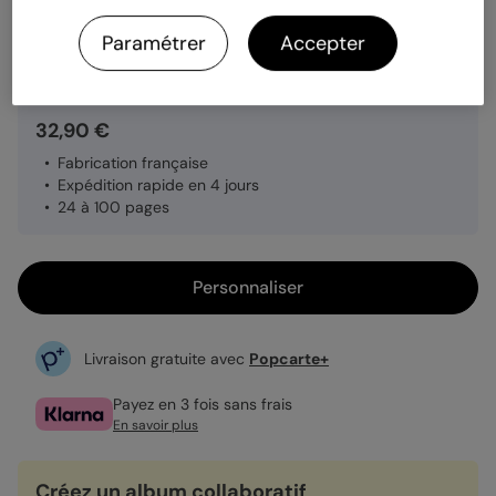
Paramétrer
Accepter
Quantité
1 album
32,90 €
Fabrication française
Expédition rapide en 4 jours
24 à 100 pages
Personnaliser
Livraison gratuite avec
Popcarte+
Payez en 3 fois sans frais
En savoir plus
Créez un album collaboratif