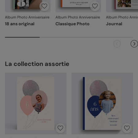
jours. Nous nous occupons de tout et relançons une
impression si nécessaire.
Album Photo Anniversaire
Album Photo Anniversaire
Album Photo Anniv
En revanche, si le point concerne la personnalisation que
18 ans original
Classique Photo
Journal
vous avez validée (texte, photo, mise en page), le produit
ne pourra pas être repris.
La collection assortie