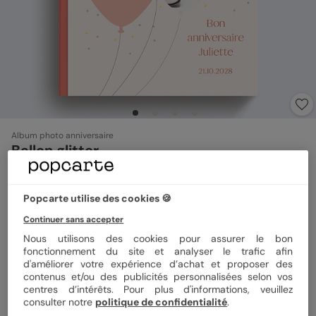
Album photo anniversaire
Ballon glitter
Format
Portrait 21x29 cm
Popcarte utilise des cookies 🍪
Continuer sans accepter
Nous utilisons des cookies pour assurer le bon
Couverture
Rigide
Souple
fonctionnement du site et analyser le trafic afin
d'améliorer votre expérience d’achat et proposer des
contenus et/ou des publicités personnalisées selon vos
centres d’intérêts. Pour plus d'informations, veuillez
Papier
Papier Satiné brillant
consulter notre
politique de confidentialité
.