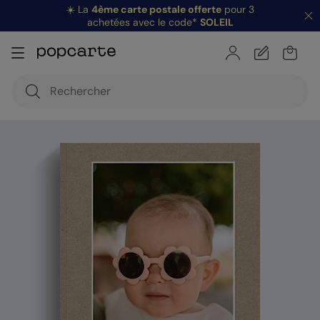
☀️ La
4ème carte postale offerte
pour 3
achetées avec le code*
SOLEIL