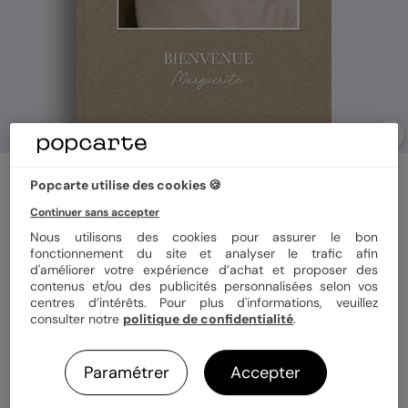
Album photo naissance
Popcarte utilise des cookies 🍪
Classique Kraft
Continuer sans accepter
4
(
1
avis)
Nous utilisons des cookies pour assurer le bon
fonctionnement du site et analyser le trafic afin
d'améliorer votre expérience d’achat et proposer des
Format
Portrait 21x29 cm
contenus et/ou des publicités personnalisées selon vos
centres d’intérêts. Pour plus d'informations, veuillez
consulter notre
politique de confidentialité
.
Couverture
Rigide
Souple
Paramétrer
Accepter