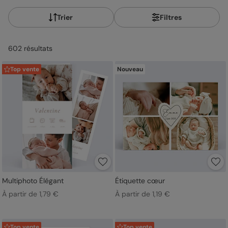
Trier
Filtres
602
résultat
s
Top vente
Nouveau
Multiphoto Élégant
Étiquette cœur
À partir de 1,79 €
À partir de 1,19 €
Top vente
Top vente