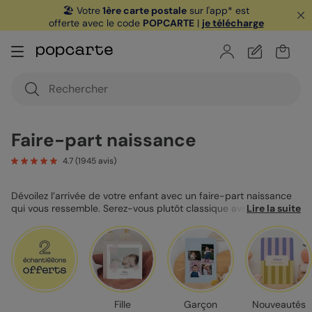
🏖️ Votre
1ère carte postale
sur l'app* est
offerte avec le code
POPCARTE
|
je télécharge
2 échantillons personnalisés offerts.
Allez
sur vos cartes préférées pour en profiter 🐤
Faire-part naissance
4.7
(
1945
avis)
Dévoilez l’arrivée de votre enfant avec un faire-part naissance
qui vous ressemble. Serez-vous plutôt classique avec un faire-
Lire la suite
part de naissance au format carré, ou tendance avec un faire-
part de naissance magnet ? Quel que soit votre choix, nous
vous offrons une personnalisation complète, des designs
raffinés et un accompagnement à chaque étape. Laissez-vous
inspirer par notre collection et préparez-vous à annoncer la
bonne nouvelle de la plus belle des façons !
Fille
Garçon
Nouveautés