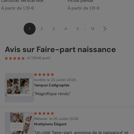
Certificat Vertical Noir
Pictos panda
À partir de 1,79 €
À partir de 1,19 €
1
2
3
4
5
…
13
Avis sur Faire-part naissance
4.7
(
1945
avis)
Aurélie
le 23 Juillet 2026
Tampon Calligraphie
"Magnifique rendu"
Mélanie
le 20 Juillet 2026
Multiphoto Élégant
"Un côté "faire-part, annonce de la naissance" et