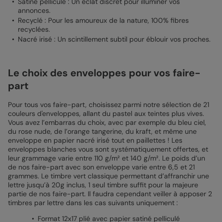
Satiné pelliculé : Un éclat discret pour illuminer vos
annonces.
Recyclé : Pour les amoureux de la nature, 100% fibres
recyclées.
Nacré irisé : Un scintillement subtil pour éblouir vos proches.
Le choix des enveloppes pour vos faire-
part
Pour tous vos faire-part, choisissez parmi notre sélection de 21
couleurs d'enveloppes, allant du pastel aux teintes plus vives.
Vous avez l’embarras du choix, avec par exemple du bleu ciel,
du rose nude, de l’orange tangerine, du kraft, et même une
enveloppe en papier nacré irisé tout en paillettes ! Les
enveloppes blanches vous sont systématiquement offertes, et
leur grammage varie entre 110 g/m² et 140 g/m². Le poids d’un
de nos faire-part avec son enveloppe varie entre 6,5 et 21
grammes. Le timbre vert classique permettant d’affranchir une
lettre jusqu’à 20g inclus, 1 seul timbre suffit pour la majeure
partie de nos faire-part. Il faudra cependant veiller à apposer 2
timbres par lettre dans les cas suivants uniquement :
Format 12x17 plié avec papier satiné pelliculé