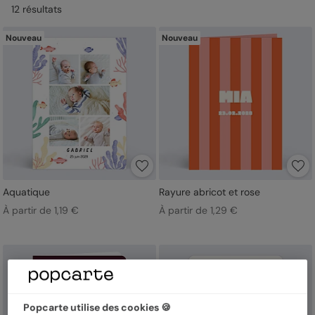
12
résultat
s
Nouveau
Nouveau
Aquatique
Rayure abricot et rose
À partir de 1,19 €
À partir de 1,29 €
Popcarte utilise des cookies 🍪