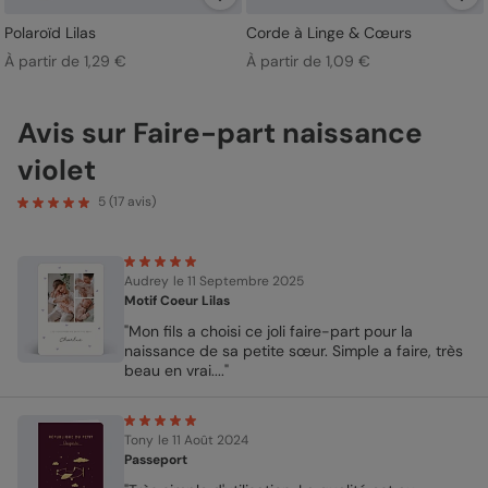
Polaroïd Lilas
Corde à Linge & Cœurs
À partir de 1,29 €
À partir de 1,09 €
Avis sur Faire-part naissance
violet
5
(
17
avis)
Audrey
le 11 Septembre 2025
Motif Coeur Lilas
"Mon fils a choisi ce joli faire-part pour la
naissance de sa petite sœur. Simple a faire, très
beau en vrai...."
Tony
le 11 Août 2024
Passeport