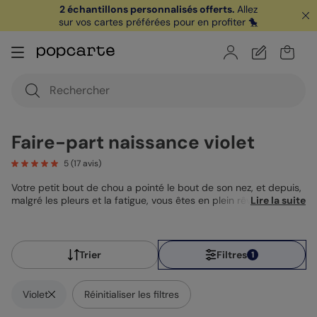
2 échantillons personnalisés offerts.
Allez
sur vos cartes préférées pour en profiter 🐤
🏖️ Votre
1ère carte postale
sur l'app* est
offerte avec le code
POPCARTE
|
je télécharge
Faire-part naissance violet
5
(
17
avis)
Votre petit bout de chou a pointé le bout de son nez, et depuis,
malgré les pleurs et la fatigue, vous êtes en plein rêve ! Alors
Lire la suite
pourquoi ne pas utiliser la couleur du rêve pour partager la
nouvelle à vos proches en leur envoyant un beau
faire-part
naissance
violet ? Qu’il soit clair, pour apporter de la douceur,
ou plus foncé, pour donner du contraste, il est parfait pour
Trier
Filtres
1
annonce de naissance fille ou garçon !
Violet
Réinitialiser les filtres