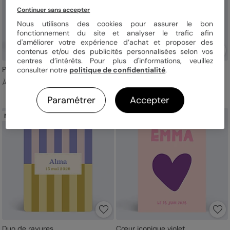
Continuer sans accepter
Nous utilisons des cookies pour assurer le bon
fonctionnement du site et analyser le trafic afin
d'améliorer votre expérience d’achat et proposer des
contenus et/ou des publicités personnalisées selon vos
centres d’intérêts. Pour plus d'informations, veuillez
Passeport
Motif Coeur Lilas
consulter notre
politique de confidentialité
.
À partir de 1,29 €
À partir de 1,19 €
Paramétrer
Accepter
Nouveau
Nouveau
Duo de rayures
Cœur iconique violet