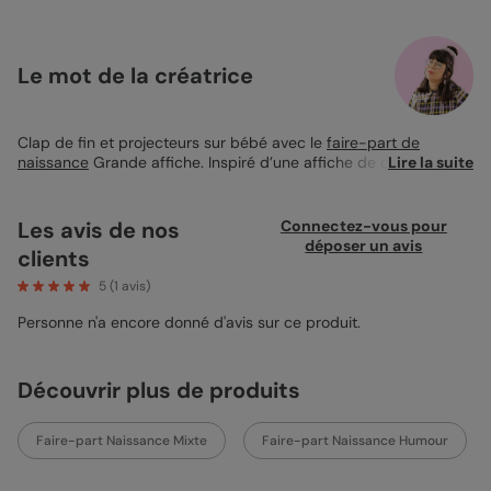
Le mot de la créatrice
Clap de fin et projecteurs sur bébé avec le
faire-part de
naissance
Grande affiche. Inspiré d’une affiche de cinéma, son
Lire la suite
recto en pleine photo met en scène votre tout-petit façon star
du grand écran. Il propose deux emplacements photo et une
face texte entièrement personnalisable. L’impression satinée
Les avis de nos
Connectez-vous pour
pelliculée recommandée sublime les détails, avec l’option coins
déposer un avis
clients
arrondis pour une touche de douceur.
5
(
1
avis)
Personne n'a encore donné d'avis sur ce produit.
Découvrir plus de produits
Faire-part Naissance Mixte
Faire-part Naissance Humour