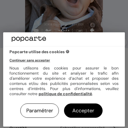
Popcarte utilise des cookies 🍪
Faire part naissance
Grande affiche
Continuer sans accepter
Nous utilisons des cookies pour assurer le bon
5
(
1
avis)
fonctionnement du site et analyser le trafic afin
d'améliorer votre expérience d’achat et proposer des
contenus et/ou des publicités personnalisées selon vos
Format
12x17 cm plié
centres d’intérêts. Pour plus d'informations, veuillez
consulter notre
politique de confidentialité
.
Paramétrer
Accepter
Papier
Papier Satiné