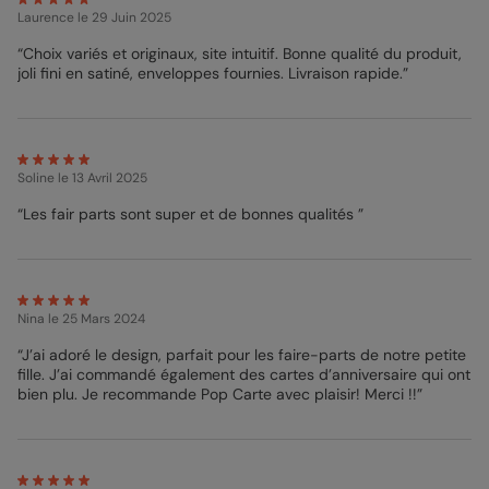
Laurence
le 29 Juin 2025
Irisé et ses fines paillettes. Cela ajoutera un effet Wahou qui
éblouira tout le monde autour de vous. Pour plus d’originalité,
“Choix variés et originaux, site intuitif. Bonne qualité du produit,
vous pouvez également faire imprimer votre faire-part sur un
joli fini en satiné, enveloppes fournies. Livraison rapide.”
magnet : voilà de quoi décorer la cuisine de vos proches avec la
bouille de votre petit ange. Au lieu d’avoir un texte, indiquez
simplement quelques informations élémentaires sur le recto,
telles que son poids et sa taille. Vous pouvez pour cela vous
servir de nos jolis accessoires qui illustreront parfaitement cela.
Pour l’enveloppe, je vous conseille la couleur bleu canard, qui se
Soline
le 13 Avril 2025
mariera parfaitement avec les teintes du faire-part. Notre
“Les fair parts sont super et de bonnes qualités ”
Service Client est là pour vous aider durant toute votre
personnalisation, alors si vous avez des questions, n’hésitez pas
à prendre contact avec eux. Ils seront ravis de vous répondre !
Mélanie – Pop designer
Nina
le 25 Mars 2024
“J’ai adoré le design, parfait pour les faire-parts de notre petite
fille. J’ai commandé également des cartes d’anniversaire qui ont
bien plu. Je recommande Pop Carte avec plaisir! Merci !!”