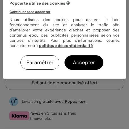
Quantité
Échantillon personnalisé
Popcarte utilise des cookies 🍪
Continuer sans accepter
Nous utilisons des cookies pour assurer le bon
1,79 €
fonctionnement du site et analyser le trafic afin
d'améliorer votre expérience d’achat et proposer des
Enveloppe blanche offerte
contenus et/ou des publicités personnalisées selon vos
Fabrication française
centres d’intérêts. Pour plus d'informations, veuillez
Expédition rapide en 48h
consulter notre
politique de confidentialité
.
Paramétrer
Accepter
Personnaliser
Échantillon personnalisé offert
Livraison gratuite avec
Popcarte+
Payez en 3 fois sans frais
En savoir plus