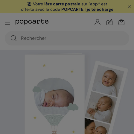
🏖️ Votre
1ère carte postale
sur l'app* est
offerte avec le code
POPCARTE
|
je télécharge