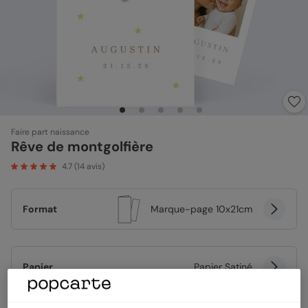
Faire part naissance
Rêve de montgolfière
4.7
(
14
avis)
Format
Marque-page 10x21cm
Papier
Papier Satiné