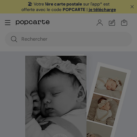
🏖️ Votre
1ère carte postale
sur l'app* est
offerte avec le code
POPCARTE
|
je télécharge