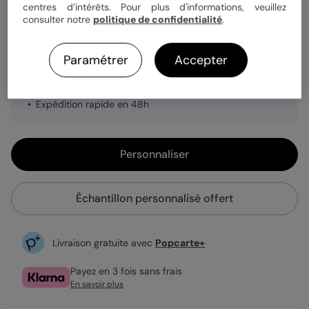
Quantité
Échantillon personnalisé
centres d’intérêts. Pour plus d'informations, veuillez
consulter notre
politique de confidentialité
.
1,79 €
Paramétrer
Accepter
Enveloppe blanche offerte
Fabrication française
Expédition rapide en 48h
Personnaliser
Échantillon personnalisé offert
Livraison gratuite avec
Popcarte+
Payez en 3 fois sans frais
En savoir plus