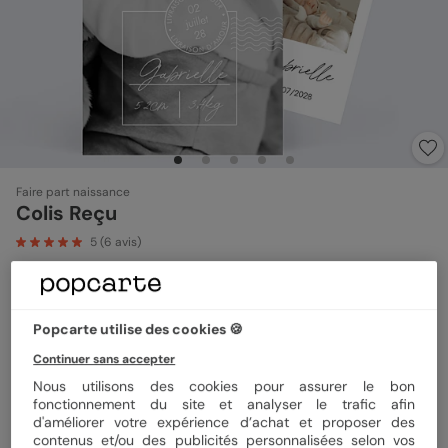
Faire part naissance
Colis Reçu
5
(
6
avis)
Format
Marque-page 10x21cm
Popcarte utilise des cookies 🍪
Continuer sans accepter
Nous utilisons des cookies pour assurer le bon
Papier
Papier Satiné
fonctionnement du site et analyser le trafic afin
d'améliorer votre expérience d’achat et proposer des
contenus et/ou des publicités personnalisées selon vos