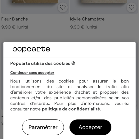
Fleur Blanche
Idylle Champêtre
9,90 € l'unité
9,90 € l'unité
Popcarte utilise des cookies 🍪
Continuer sans accepter
Nous utilisons des cookies pour assurer le bon
fonctionnement du site et analyser le trafic afin
d'améliorer votre expérience d’achat et proposer des
contenus et/ou des publicités personnalisées selon vos
centres d’intérêts. Pour plus d'informations, veuillez
consulter notre
politique de confidentialité
.
Jardin Sauvage
Modern Love
9,90 € l'unité
9,90 € l'unité
Paramétrer
Accepter