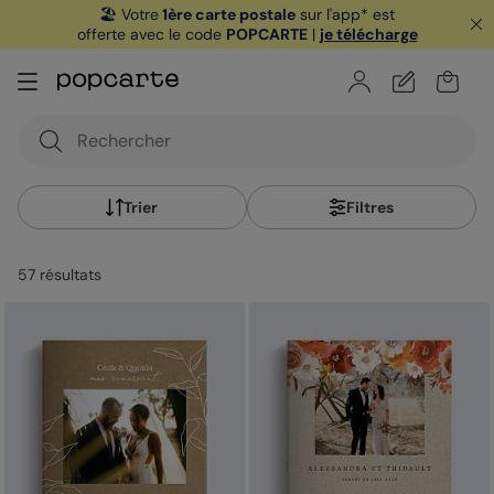
🏖️ Votre
1ère carte postale
sur l'app* est
offerte avec le code
POPCARTE
|
je télécharge
Trier
Filtres
57
résultat
s