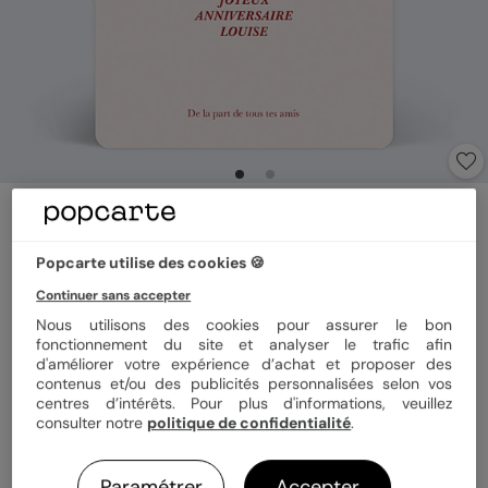
Carte anniversaire
Lettrage héritage
Popcarte utilise des cookies 🍪
5
(
1
avis)
Continuer sans accepter
Nous utilisons des cookies pour assurer le bon
Format
12x17 cm
fonctionnement du site et analyser le trafic afin
d'améliorer votre expérience d’achat et proposer des
contenus et/ou des publicités personnalisées selon vos
centres d’intérêts. Pour plus d'informations, veuillez
consulter notre
politique de confidentialité
.
Papier
Papier Satiné
Paramétrer
Accepter