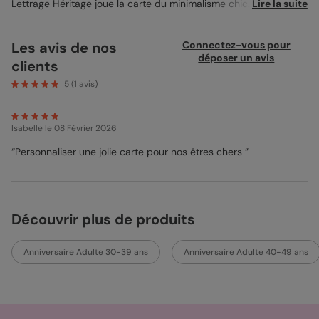
Lettrage Héritage joue la carte du minimalisme chic. Une photo
Lire la suite
s’invite au centre, encadrée par un fond clair et des détails
typographiques travaillés. Le format 12x17 cm valorise vos
souvenirs avec sobriété. Idéalement imprimée sur papier satiné
Les avis de nos
Connectez-vous pour
pelliculé, elle s'associe à une enveloppe rouge carmin pour une
déposer un avis
clients
touche sophistiquée. Coins arrondis disponibles en option. Un
clin d’œil élégant, à personnaliser dans les moindres détails.
5
(
1
avis)
Isabelle
le 08 Février 2026
“Personnaliser une jolie carte pour nos êtres chers ”
Découvrir plus de produits
Anniversaire Adulte 30-39 ans
Anniversaire Adulte 40-49 ans