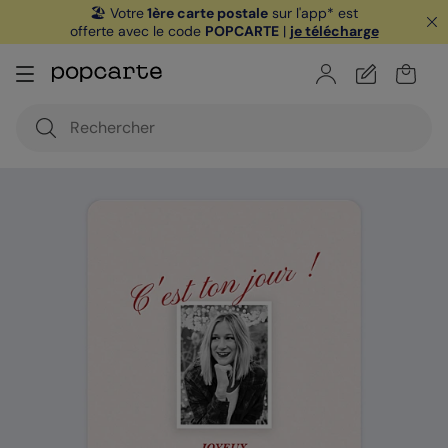
🏖️ Votre
1ère carte postale
sur l'app* est
offerte avec le code
POPCARTE
|
je télécharge