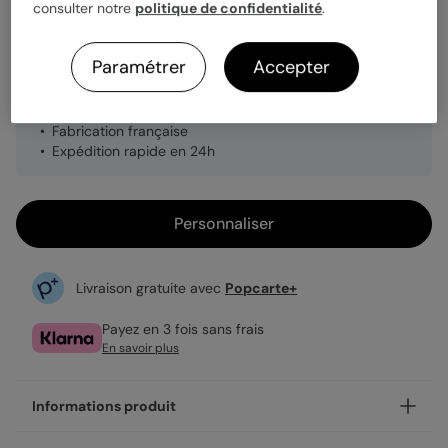
Quantité
1 carte
consulter notre
politique de confidentialité
.
Paramétrer
Accepter
3,99 €
Enveloppe blanche offerte
Fabrication française
Expédition rapide en 24h
Personnaliser
Livraison gratuite avec
Popcarte+
Payez en 3 fois sans frais
En savoir plus
Informations produit