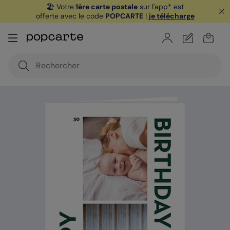
🏖️ Votre
1ère carte postale
sur l'app* est
offerte avec le code
POPCARTE
|
je télécharge