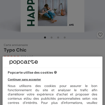
Carte anniversaire
Typo Chic
5
(
4
avis)
Format
12x17 cm plié
Popcarte utilise des cookies 🍪
Continuer sans accepter
Nous utilisons des cookies pour assurer le bon
fonctionnement du site et analyser le trafic afin
Papier
Papier Satiné
d'améliorer votre expérience d’achat et proposer des
contenus et/ou des publicités personnalisées selon vos
centres d’intérêts. Pour plus d'informations, veuillez