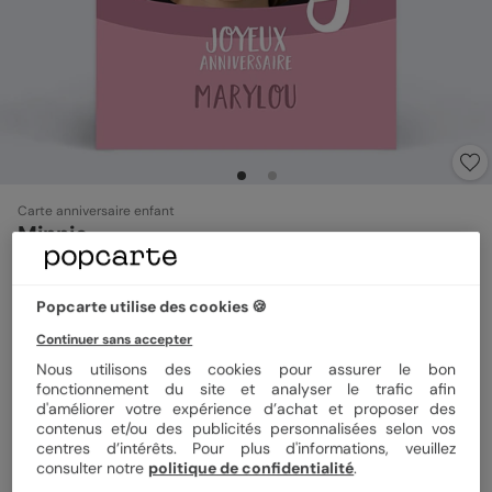
Carte anniversaire enfant
Minnie
4.7
(
3
avis)
Popcarte utilise des cookies 🍪
Format
12x17 cm
Continuer sans accepter
Nous utilisons des cookies pour assurer le bon
fonctionnement du site et analyser le trafic afin
d'améliorer votre expérience d’achat et proposer des
Papier
Papier Satiné
contenus et/ou des publicités personnalisées selon vos
centres d’intérêts. Pour plus d'informations, veuillez
consulter notre
politique de confidentialité
.