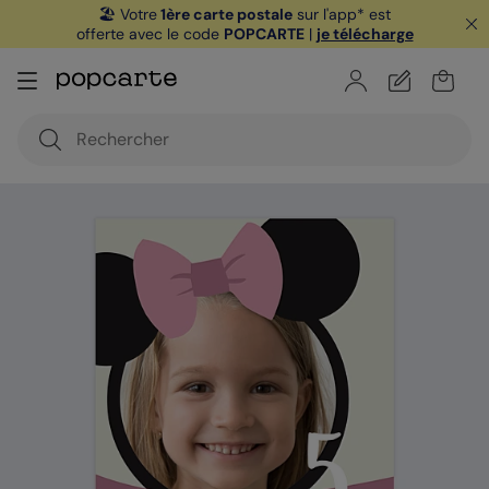
🏖️ Votre
1ère carte postale
sur l'app* est
offerte avec le code
POPCARTE
|
je télécharge