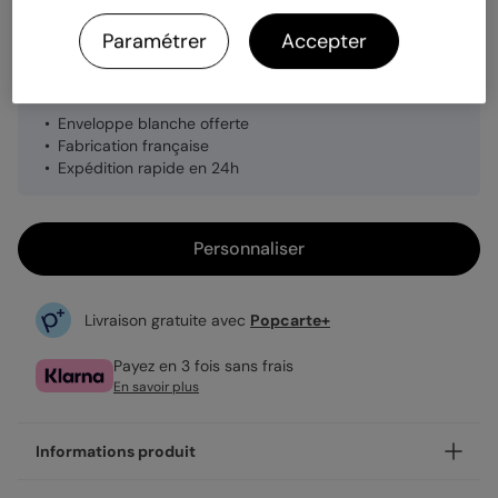
Quantité
1 carte
Paramétrer
Accepter
3,49 €
Enveloppe blanche offerte
Fabrication française
Expédition rapide en 24h
Personnaliser
Livraison gratuite avec
Popcarte+
Payez en 3 fois sans frais
En savoir plus
Informations produit