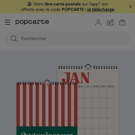
🏖️ Votre
1ère carte postale
sur l'app* est
offerte avec le code
POPCARTE
|
je télécharge