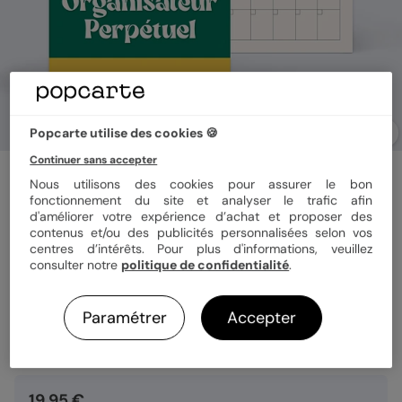
Popcarte utilise des cookies 🍪
Continuer sans accepter
Calendrier famille
Nous utilisons des cookies pour assurer le bon
Organiseur perpétuel coloré
fonctionnement du site et analyser le trafic afin
d'améliorer votre expérience d’achat et proposer des
contenus et/ou des publicités personnalisées selon vos
centres d’intérêts. Pour plus d'informations, veuillez
Format
Mural 21x29,5 cm
consulter notre
politique de confidentialité
.
Paramétrer
Accepter
Quantité
1 calendrier
19,95 €