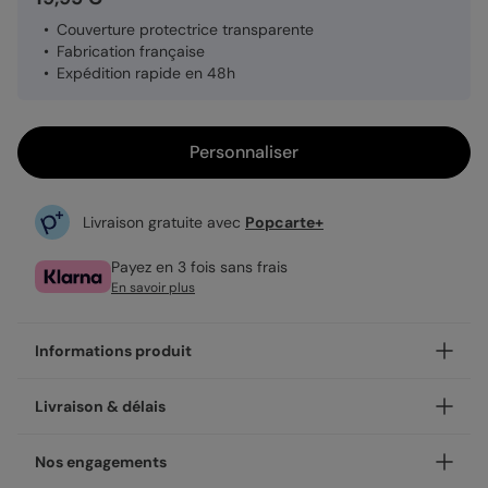
Couverture protectrice transparente
Fabrication française
Expédition rapide en 48h
Personnaliser
Livraison gratuite avec
Popcarte+
Payez en 3 fois sans frais
En savoir plus
Informations produit
Personnalisez votre calendrier Organiseur perpétuel coloré
Livraison & délais
avec les plus belles photos de votre famille ou amis et
offez leur un cadeau qui les fera sourire toute l'année.
Votre création est imprimée avec soin en 48h dans nos
Nos engagements
• Reliure à spirales noires en métal
ateliers, en France.