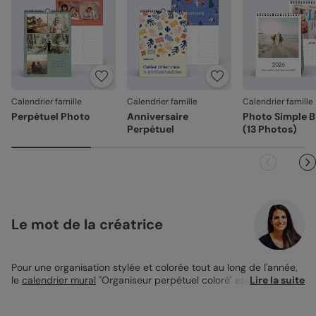
Votre satisfaction, notre priorité
Si vous constatez le moindre souci lié à l'impression, au
façonnage ou à l’acheminement, contactez-nous dans les
30 jours. Nous nous occupons de tout et relançons une
impression si nécessaire.
Calendrier famille
Calendrier famille
Calendrier famille
En revanche, si le point concerne la personnalisation que
Perpétuel Photo
Anniversaire
Photo Simple B
vous avez validée (texte, photo, mise en page), le produit
Perpétuel
(13 Photos)
ne pourra pas être repris.
Le mot de la créatrice
Pour une organisation stylée et colorée tout au long de l'année,
le
calendrier mural
"Organiseur perpétuel coloré" est parfait !
Lire la suite
Avec sa présentation minimaliste, chaque mois s'affiche sur une
page épurée, prête à accueillir toutes vos notes et rendez-vous.